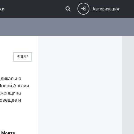
ки
Авторизация
BDRIP
адикально
Новой Англии.
– женщина
зловещее и
, Монте