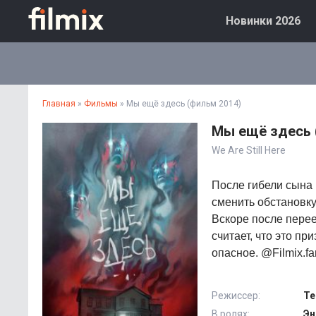
Новинки 2026
Главная
»
Фильмы
» Мы ещё здесь (фильм 2014)
Мы ещё здесь 
We Are Still Here
После гибели сына
сменить обстановку
Вскоре после перее
считает, что это пр
опасное. @Filmix.fa
Режиссер:
Те
В ролях:
Эн