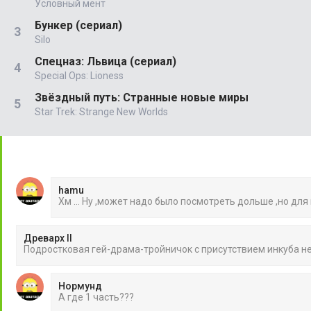
Условный мент
Бункер (сериал)
Silo
Спецназ: Львица (сериал)
Special Ops: Lioness
Звёздный путь: Странные новые миры
Star Trek: Strange New Worlds
hamu
Хм ... Ну ,может надо было посмотреть дольше ,но для
Древарх II
Подростковая гей-драма-тройничок с присутствием инкуба 
Нормунд
А где 1 часть???