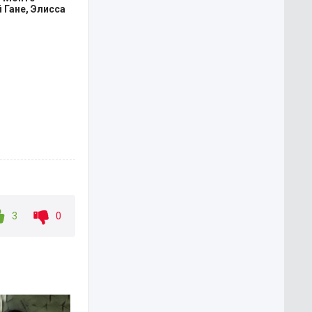
 Гане, Элисса
3
0