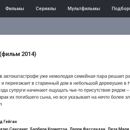
Фильмы
Сериалы
Мультфильмы
Подбор
(фильм 2014)
 в автокатастрофе уже немолодая семейная пара решает р
 и переезжает в старинный дом в небольшой деревушке в 
зда супруги начинают ощущать чье-то присутствие рядом 
израк их погибшего сына, но все указывает на нечто более 
n
д Гейган
дрю Сенсениг, Барбара Крэмптон, Ларри Фессенден, Лиза Мари