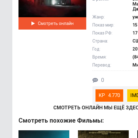
Ма
Да
Жанр:
уж
Смотреть онлайн
Показ мир:
15
Показ РФ:
17
Страна:
С
Год:
20
Время:
(8
Перевод:
Мн
0
4.770
СМОТРEТЬ ОНЛАЙН МЫ ЕЩЁ ЗДЕС
Смотреть похожие Фильмы: