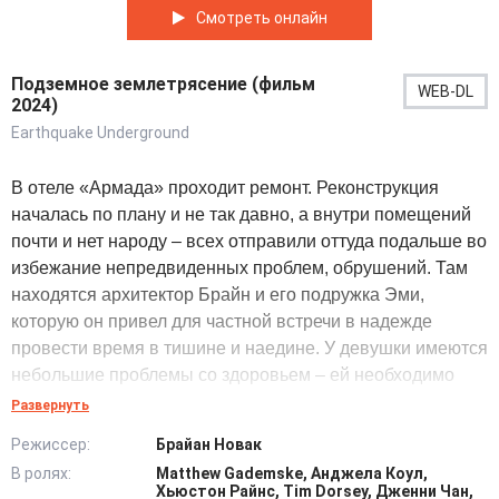
Смотреть онлайн
Подземное землетрясение (фильм
WEB-DL
2024)
Earthquake Underground
В отеле «Армада» проходит ремонт. Реконструкция
началась по плану и не так давно, а внутри помещений
почти и нет народу – всех отправили оттуда подальше во
избежание непредвиденных проблем, обрушений. Там
находятся архитектор Брайн и его подружка Эми,
которую он привел для частной встречи в надежде
провести время в тишине и наедине. У девушки имеются
небольшие проблемы со здоровьем – ей необходимо
постоянно принимать инсулин и следить за уровнем
Развернуть
сахара, а также ни в коем случае не нервничать. Всякий
Режиссер:
Брайан Новак
стресс прибавляет для нее забот, повышает частоту доз,
В ролях:
Matthew Gademske, Анджела Коул,
а может организм и не выдержать таких нагрузок.
Хьюстон Райнс, Tim Dorsey, Дженни Чан,