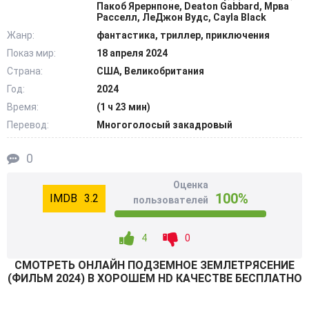
Совсем неожиданно в здании происходит
Пакоб Ярернпоне, Deaton Gabbard, Мрва
Расселл, ЛеДжон Вудс, Cayla Black
землетрясение. Гостиница не повреждается, не рушится,
Жанр:
фантастика, триллер, приключения
а моментально уходит под землю. Герои оказались в
Показ мир:
18 апреля 2024
ловушке – надо как-то пробираться к крыше –
Страна:
США, Великобритания
последнему источнику света и связи с поверхностью.
Помимо парочки есть и другие выжившие, которые
Год:
2024
объединяют усилия и прокладывают себе путь наверх.
Время:
(1 ч 23 мин)
@Filmix.fan
Перевод:
Многоголосый закадровый
0
Оценка
100%
3.2
пользователей
4
0
СМОТРEТЬ ОНЛАЙН ПОДЗЕМНОЕ ЗЕМЛЕТРЯСЕНИЕ
(ФИЛЬМ 2024) В ХОРОШЕМ HD КАЧЕСТВЕ БЕСПЛАТНО