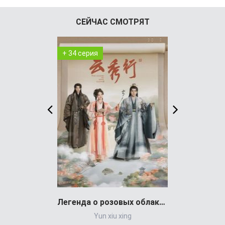
СЕЙЧАС СМОТРЯТ
+ 34 серия
+ 1 серия
Легенда о розовых облаках (сериал)
Yun xiu xing
Выживали