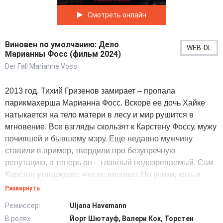
Смотреть онлайн
Виновен по умолчанию: Дело
WEB-DL
Марианны Фосс (фильм 2024)
Der Fall Marianne Voss
2013 год. Тихий Гризенов замирает – пропала
парикмахерша Марианна Фосс. Вскоре ее дочь Хайке
натыкается на тело матери в лесу и мир рушится в
мгновение. Все взгляды скользят к Карстену Фоссу, мужу
почившей и бывшему мэру. Еще недавно мужчину
ставили в пример, твердили про безупречную
репутацию, а теперь он – главный подозреваемый. Сам
Карстен утверждает, что не виноват. Но улики, хоть и
косвенные, складываются в упрямую цепочку, а суд
Развернуть
словно выворачивает наизнанку всю жизнь. Пока в зале
Режиссер:
Uljana Havemann
звучат чужие слова, камера уводит зрителя назад – в
В ролях:
Йорг Шютауф, Валери Кох, Торстен
начало девяностых. Проступает история пары: как они