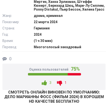
Мертен, Ханна Эрлихман, Штеффи
проживали перемены, ловили минуты признания и
Кюнерт, Бернхард Шюц, Мари-Лу Селлем,
Ponny Distakul, Пьер Бессон, Хелена Грасс
глотали личные кризисы. Снаружи все выглядело как
Жанр:
драма, криминал
крепкий брак, но за фасадом копились обиды, случались
Показ мир:
22 марта 2024
измены, тянулись невидимые нити зависимости и
Страна:
Германия
прятались ссоры. Развивается горький разговор о том,
как годами реально держать лицо и казаться
Год:
2024
счастливыми, пока трагедия не смешает все карты и не
Время:
(1 ч 30 мин)
заставит усомниться. @Filmix.fan
Перевод:
Многоголосый закадровый
0
75%
Оценка пользователей
3
1
СМОТРEТЬ ОНЛАЙН ВИНОВЕН ПО УМОЛЧАНИЮ:
ДЕЛО МАРИАННЫ ФОСС (ФИЛЬМ 2024) В ХОРОШЕМ
HD КАЧЕСТВЕ БЕСПЛАТНО