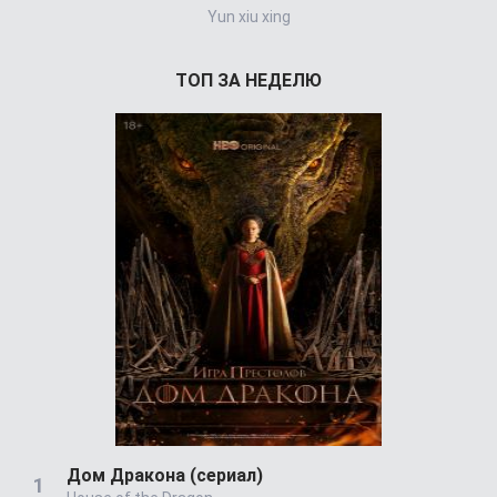
Yun xiu xing
Cien Añ
ТОП ЗА НЕДЕЛЮ
Дом Дракона (сериал)