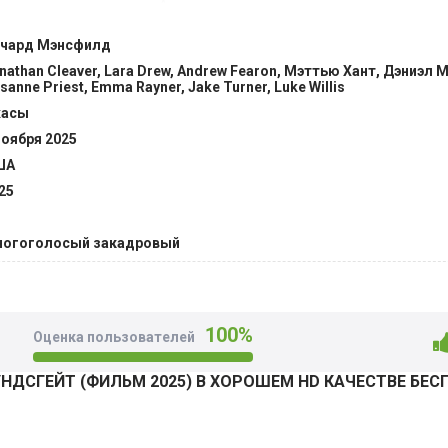
верку на прочность. Актеры вздрагивали от каждого шороха
росто строками пьесы, теперь отзывался эхом. Попытки ра
чард Мэнсфилд
огонь. Теперь перед героями две задачи: довести постанов
nathan Cleaver, Lara Drew, Andrew Fearon, Мэттью Хант, Дэниэл
хватит ли сил и удачи выйти из жутких стен. @Filmix.fan
sanne Priest, Emma Rayner, Jake Turner, Luke Willis
жасы
ноября 2025
ША
25
огоголосый закадровый
100%
Оценка пользователей
НДСГЕЙТ (ФИЛЬМ 2025) В ХОРОШЕМ HD КАЧЕСТВЕ БЕС