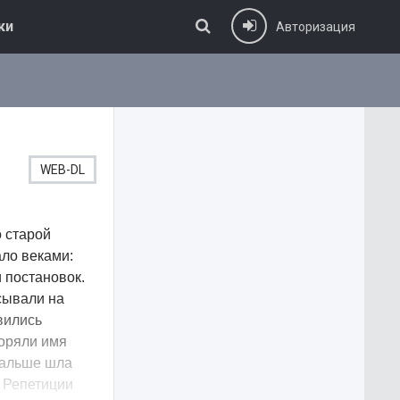
ки
Авторизация
WEB-DL
о старой
ало веками:
 постановок.
сывали на
вились
торяли имя
 дальше шла
. Репетиции