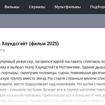
Фильмы
Сериалы
Мультфильмы
Подбор
 Хаундсгейт (фильм 2025)
ing
упрямый режиссер, загорелся идеей поставить спектакль п
иях и выбрал театр Хаундсгейт в Ноттингеме. Здание дыш
 портьеры, скрипучие половицы, сцена, помнившая десятки
скую труппу вместо звезд. На старте странные мелочи спи
оворили, место подшучивает над новичками. Но шутки стано
ния – слишком частыми. Вскоре все в труппе шепотом пов
ндах называли призрака, привязавшегося к локации. И чем
лем, тем тоньше становилась грань между сценой и жизнью