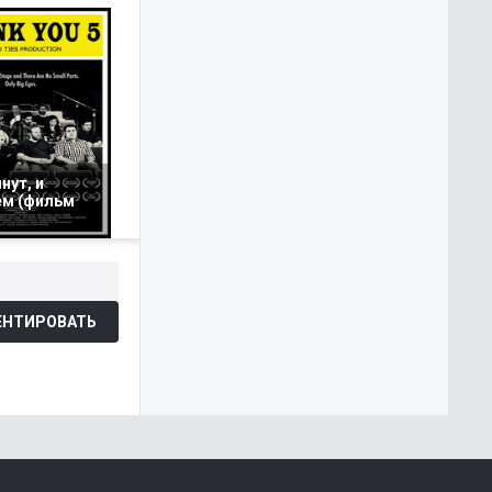
нут, и
ем (фильм
НТИРОВАТЬ