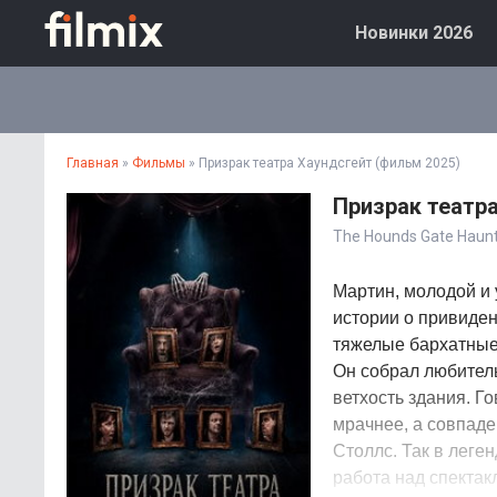
Новинки 2026
Главная
»
Фильмы
» Призрак театра Хаундсгейт (фильм 2025)
Призрак театра
The Hounds Gate Haunt
Мартин, молодой и 
истории о привиден
тяжелые бархатные
Он собрал любитель
ветхость здания. Г
мрачнее, а совпаде
Столлс. Так в леге
работа над спектак