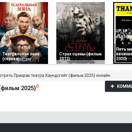
Пять ми
Театральная зона
Страх сцены (фильм
начина
(сериал)
2013)
2020)
отреть Призрак театра Хаундсгейт (фильм 2025) онлайн.
0
КОММЕ
(фильм 2025)