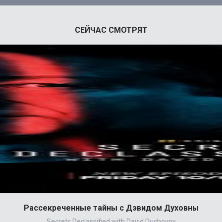
СЕЙЧАС СМОТРЯТ
Рассекреченные тайны с Дэвидом Духовны
Secrets Declassified with David Duchovny