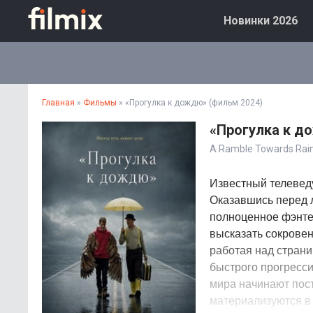
Новинки 2026
Главная
»
Фильмы
» «Прогулка к дождю» (фильм 2024)
«Прогулка к д
A Ramble Towards Rai
Известный телеведу
Оказавшись перед 
полноценное фэнтез
высказать сокровен
работая над страни
быстрого прогресс
мира начинают пос
материализуются в