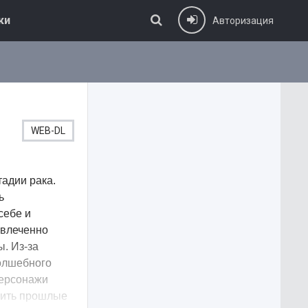
ки
Авторизация
WEB-DL
адии рака.
ь
себе и
увлеченно
. Из-за
олшебного
персонажи
лить прошлые