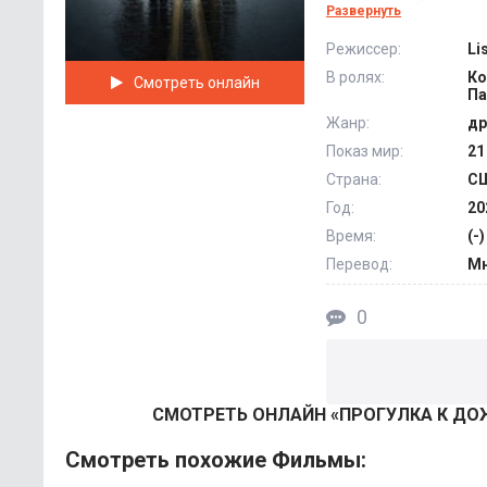
ошибки, побороть д
Развернуть
разговаривает с не
Режиссер:
Li
со студии присылаю
В ролях:
Ко
Смотреть онлайн
составителя чернов
Па
Жанр:
др
Показ мир:
21
Страна:
С
Год:
20
Время:
(-)
Перевод:
Мн
0
СМОТРEТЬ ОНЛАЙН «ПРОГУЛКА К ДОЖ
Смотреть похожие Фильмы: