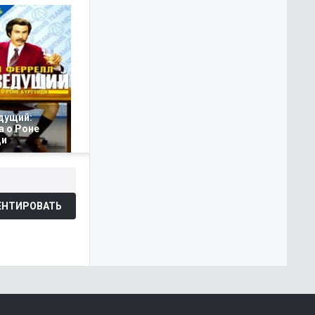
дущий:
а о Роне
ди
НТИРОВАТЬ