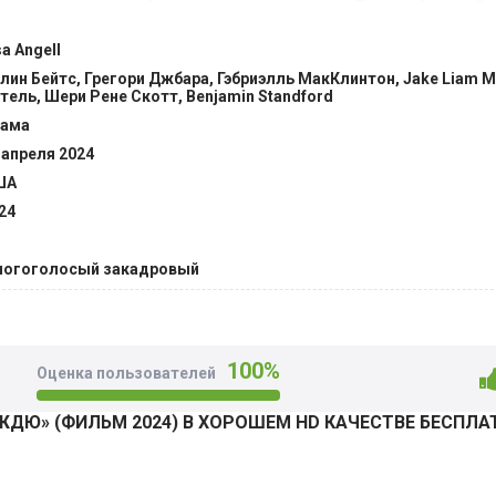
авние страхи и забыть горькие сожаления. Тяжелобольной а
видимыми собеседниками, сидя на диване в пустой гостин
sa Angell
т новые сценарии, но текстовая работа полностью захваты
лин Бейтс, Грегори Джбара, Гэбриэлль МакКлинтон, Jake Liam M
иков. @Filmix.fan
тель, Шери Рене Скотт, Benjamin Standford
ама
 апреля 2024
ША
24
огоголосый закадровый
100%
Оценка пользователей
ДЮ» (ФИЛЬМ 2024) В ХОРОШЕМ HD КАЧЕСТВЕ БЕСПЛА