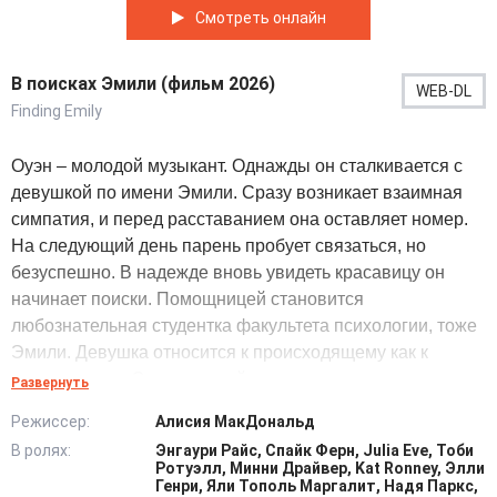
Смотреть онлайн
В поисках Эмили (фильм 2026)
WEB-DL
Finding Emily
Оуэн – молодой музыкант. Однажды он сталкивается с
девушкой по имени Эмили. Сразу возникает взаимная
симпатия, и перед расставанием она оставляет номер.
На следующий день парень пробует связаться, но
безуспешно. В надежде вновь увидеть красавицу он
начинает поиски. Помощницей становится
любознательная студентка факультета психологии, тоже
Эмили. Девушка относится к происходящему как к
эксперименту. Это классный шанс изучить поведение
Развернуть
человека, готового перевернуть привычную
Режиссер:
Алисия МакДональд
повседневность ради мимолетной симпатии. Поисковые
В ролях:
Энгаури Райс, Спайк Ферн, Julia Eve, Тоби
мероприятия охватывают университетский кампус. Оуэн
Ротуэлл, Минни Драйвер, Kat Ronney, Элли
обращается к студентам, расклеивает объявления и
Генри, Яли Тополь Маргалит, Надя Паркс,