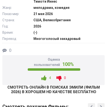
Тимоти Иннес
запускает цепочку слухов. Поиски делаются все
Жанр:
мелодрама, комедия
масштабнее, а закадычные напарники проводят вдвоем
Показ мир:
21 мая 2026
все больше времени. Взгляды на любовь,
Страна:
США, Великобритания
романтические взаимоотношения и собственное
будущее неминуемо встречаются. Героям предстоит
Год:
2026
иначе взглянуть на себя и понять, что далеко не всегда
Время:
(-)
конечная цель важнее самого пути. @Filmix.fan
Перевод:
Многоголосый закадровый
0
Оценка
100%
пользователей
4
0
СМОТРEТЬ ОНЛАЙН В ПОИСКАХ ЭМИЛИ (ФИЛЬМ
2026) В ХОРОШЕМ HD КАЧЕСТВЕ БЕСПЛАТНО
Смотреть похожие Фильмы: