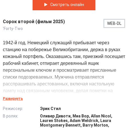
Смотреть онлайн
Сорок второй (фильм 2025)
WEB-DL
'Forty-Two
1942-й год. Немецкий служащий прибывает через
станцию на побережье Великобритании, держа в руках
кожаный портфель. Оказавшись там, приезжий посещает
рабочий кабинет, отпирает деревянный ящик
персональным ключом и просматривает присланные
списки подозреваемых. Мужчина отправляется
расспрашивать арестованных, включая настольную
лампу над связанным человеком, делая пометки на
листах блокнота. Обыскивая лесную хижину вместе с
Развернуть
вооруженным отрядом, солдаты забирают скрытый
Режиссер:
Эрик Стил
радиопередатчик, задерживая троих подпольщиков.
В ролях:
Оливер Девоти, Миа Вор, Allan Nicol,
Ночью допрашивающий неожиданно начинает всерьёз
Lauren Stokes, Adam Weldrick, Laura
сомневаться в сделанных ранее выводах, поэтому
Montgomery Bennett, Barry Morton,