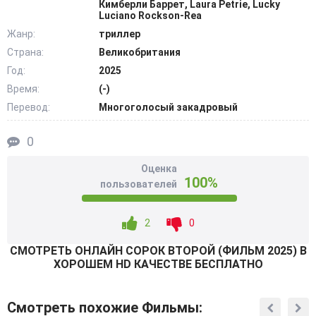
Кимберли Баррет, Laura Petrie, Lucky
приносит профессору миску горячей еды, беседуя о
Luciano Rockson-Rea
литературе. Намеренно оставив проход открытым, он
Жанр:
триллер
помогает организовать побег. Беглецы пробираются
Страна:
Великобритания
мимо патрулей, бросают бутылку для шума и уплывают
Год:
2025
по реке. Оставшимся приходится осторожно
Время:
(-)
прощупывать с помощью длинной палки
Перевод:
Многоголосый закадровый
заминированные поля. @Filmix.fan
0
Оценка
100%
пользователей
2
0
СМОТРEТЬ ОНЛАЙН СОРОК ВТОРОЙ (ФИЛЬМ 2025) В
ХОРОШЕМ HD КАЧЕСТВЕ БЕСПЛАТНО
Смотреть похожие Фильмы: