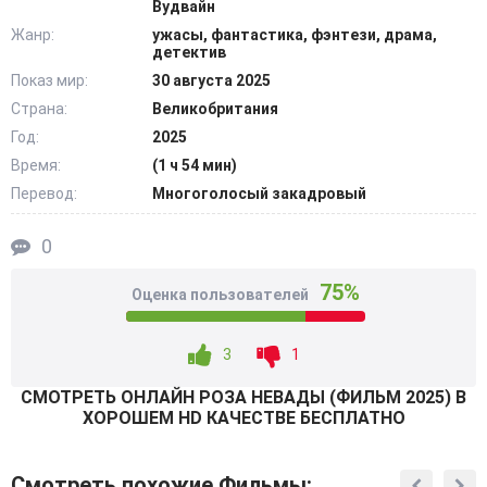
Вудвайн
После шторма они возвращаются, но вокруг
Жанр:
ужасы, фантастика, фэнтези, драма,
оказывается благополучный поселок 1993 года.
детектив
Ошарашенный герой бегает по улицам, разыскивая
Показ мир:
30 августа 2025
способ вернуться назад. Он караулит молодую версию
Страна:
Великобритания
жены у деревянного забора, безуспешно пытаясь
Год:
2025
передать ей короткую записку. В это время остальные
Время:
(1 ч 54 мин)
попутчики обживаются на новом месте, планируя вскоре
Перевод:
Многоголосый закадровый
проверить очередную зацепку. @Filmix.fan
0
75%
Оценка пользователей
3
1
СМОТРEТЬ ОНЛАЙН РОЗА НЕВАДЫ (ФИЛЬМ 2025) В
ХОРОШЕМ HD КАЧЕСТВЕ БЕСПЛАТНО
Смотреть похожие Фильмы: