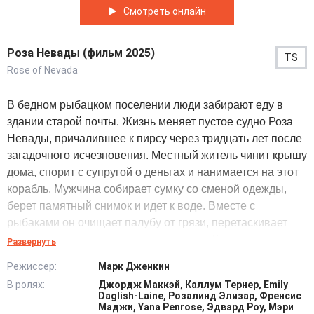
Смотреть онлайн
Роза Невады (фильм 2025)
TS
Rose of Nevada
В бедном рыбацком поселении люди забирают еду в
здании старой почты. Жизнь меняет пустое судно Роза
Невады, причалившее к пирсу через тридцать лет после
загадочного исчезновения. Местный житель чинит крышу
дома, спорит с супругой о деньгах и нанимается на этот
корабль. Мужчина собирает сумку со сменой одежды,
берет памятный снимок и идет к воде. Вместе с
рыбаками он очищает палубу от грязи, перетаскивает
ящики и проверяет прочность канатов. Команда
Развернуть
отвязывает швартовы, выходя в море, чтобы
Режиссер:
Марк Дженкин
забрасывать сети, сортировать улов и обедать на
В ролях:
Джордж Маккэй, Каллум Тернер, Emily
палубе. В трюме один из них замечает вырезанное
Daglish-Laine, Розалинд Элизар, Френсис
предупреждение, а вскоре опускается густой туман.
Маджи, Yana Penrose, Эдвард Роу, Мэри