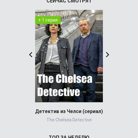
СЕЙЧАС СМОТРЯТ
+ 1 серия
+ 6 серия
Детектив из Челси (сериал)
Фейк
The Chelsea Detective
ТОП ЗА НЕДЕЛЮ