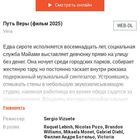
Смотреть онлайн
Путь Веры (фильм 2025)
WEB-DL
Vera
Едва сироте исполняется восемнадцать лет, социальная
служба Майами выставляет девчонку прямо на улицу
без денег. Она ночует среди городских парков, собирает
жестяную тару, но постоянно таскает внутри рюкзака
подержанный музыкальный синтезатор. Устроившись
отмывать стены в небольшую звукозаписывающую
студию, наемная работница во время обеда садится за
старое пианино. Владелец конторы случайно слышит
джазовые импровизации, предлагая беглянке подменить
Развернуть
заболевшую клавишницу ради записи коммерческой
Режиссер:
Sergio Vizuete
пластинки. Новенькая репетирует сутками, отлично
В ролях:
Raquel Lebish, Nicolas Pozo, Brandon
справляясь с задачей, однако продюсер начинает нагло
Williams, Mikaela Monet, Gabriel Diehl,
присваивать чужие мелодии, отдавая права богатой
Филлип Андре Ботельо, Victoria