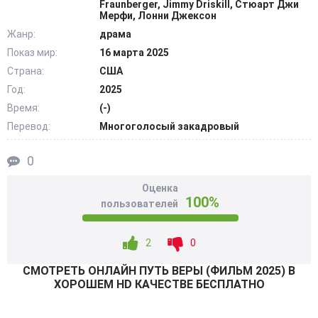
Fraunberger, Jimmy Driskill, Стюарт Джи
студентке. После крупного скандала пианистка бросает
Мерфи, Лонни Джексон
работу, уходя бродяжничать и заселяясь по дешевым
Жанр:
драма
мотелям с приятелем из детдома. Знакомый парень
Показ мир:
16 марта 2025
подыскивает пустующий товарный склад, где
Страна:
США
компаньоны делят скромную пищу, используя коробки
Год:
2025
как перкуссию. Сейчас товарищи выгружают туда старые
Время:
(-)
вещи. @Filmix.fan
Перевод:
Многоголосый закадровый
0
Оценка
100%
пользователей
2
0
СМОТРEТЬ ОНЛАЙН ПУТЬ ВЕРЫ (ФИЛЬМ 2025) В
ХОРОШЕМ HD КАЧЕСТВЕ БЕСПЛАТНО