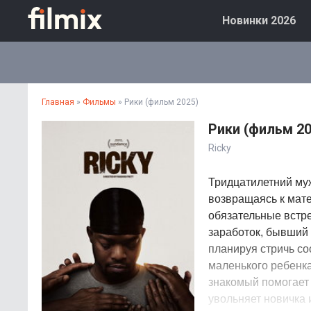
Новинки 2026
Главная
»
Фильмы
» Рики (фильм 2025)
Рики (фильм 20
Ricky
Тридцатилетний муж
возвращаясь к мате
обязательные встр
заработок, бывший
планируя стричь со
маленького ребенк
знакомый помогает 
увольняет новичка 