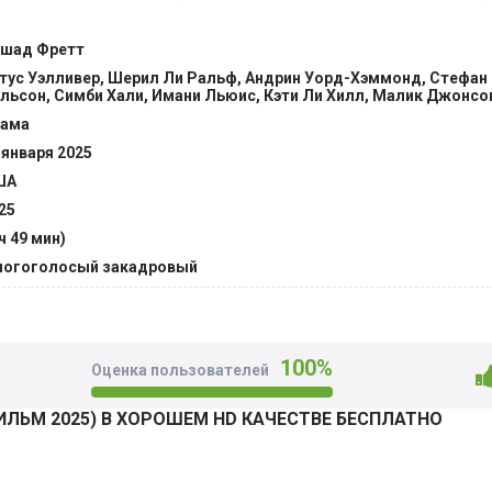
 наркотиками, местный ветеран разгоняет преследователей
ть отремонтированный классический автомобиль. Для сбор
шад Фретт
 делает случайные прически жителям, а по выходным учит
тус Уэлливер, Шерил Ли Ральф, Андрин Уорд-Хэммонд, Стефа
чи под руководством брата. @Filmix.fan
льсон, Симби Хали, Имани Льюис, Кэти Ли Хилл, Малик Джонсо
ама
 января 2025
ША
25
 ч 49 мин)
огоголосый закадровый
100%
Оценка пользователей
ИЛЬМ 2025) В ХОРОШЕМ HD КАЧЕСТВЕ БЕСПЛАТНО