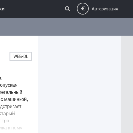
ки
Авторизация
WEB-DL
,
ропуская
 легальный
 с машинкой,
дстригает
Старый
стро
лка к нему