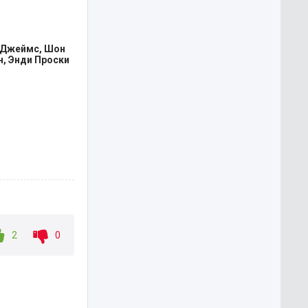
 оружием и
а нужной
ся
н Джеймс, Шон
н, Энди Проски
2
0