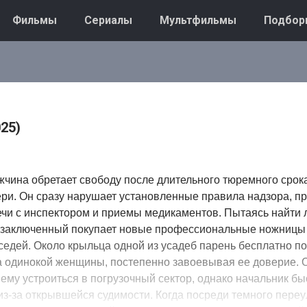
Фильмы
Сериалы
Мультфильмы
Подбор
25)
чина обретает свободу после длительного тюремного срока
ри. Он сразу нарушает установленные правила надзора, п
ечи с инспектором и приемы медикаментов. Пытаясь найти
 заключенный покупает новые профессиональные ножницы
седей. Около крыльца одной из усадеб парень бесплатно по
а одинокой женщины, постепенно завоевывая ее доверие. 
ему устроиться в погрузочный сектор, однако начальник бы
из-за открывшейся судимости. Когда посреди темного переу