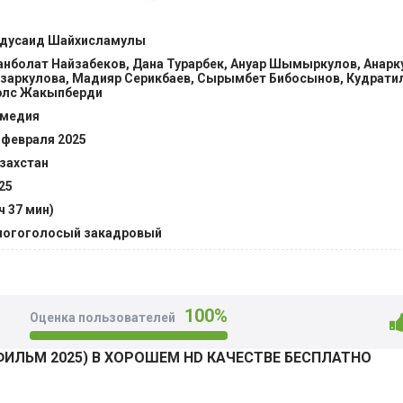
ате, местному мулле. Тот соглашается дать кров страннику
ть его ответственным помощником. Незаметно главный геро
дусаид Шайхисламулы
ку привыкает к обитателям, сообща справляется с проблема
нболат Найзабеков, Дана Турарбек, Ануар Шымыркулов, Анарк
заркулова, Мадияр Серикбаев, Сырымбет Бибосынов, Кудрати
лс Жакыпберди
медия
 февраля 2025
захстан
25
 ч 37 мин)
огоголосый закадровый
100%
Оценка пользователей
ИЛЬМ 2025) В ХОРОШЕМ HD КАЧЕСТВЕ БЕСПЛАТНО