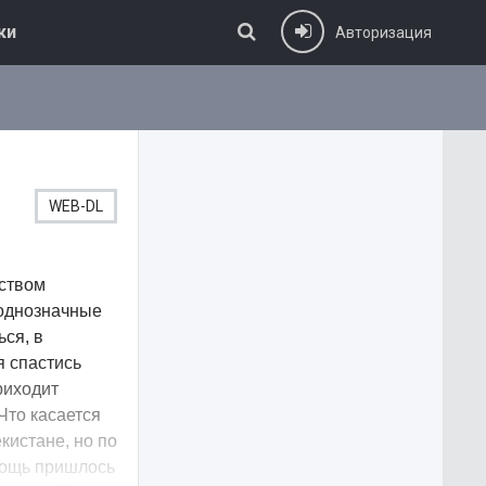
ки
Авторизация
WEB-DL
ьством
еоднозначные
ься, в
я спастись
риходит
Что касается
кистане, но по
мощь пришлось