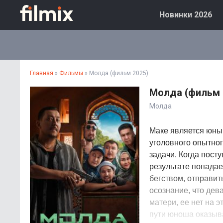
Новинки 2026
Главная
»
Фильмы
» Молда (фильм 2025)
Молда (фильм 
Молда
Маке является юны
уголовного опытног
задачи. Когда посту
результате попадае
бегством, отправит
осознание, что дев
матери, ее нет на э
пути юноша оказыва