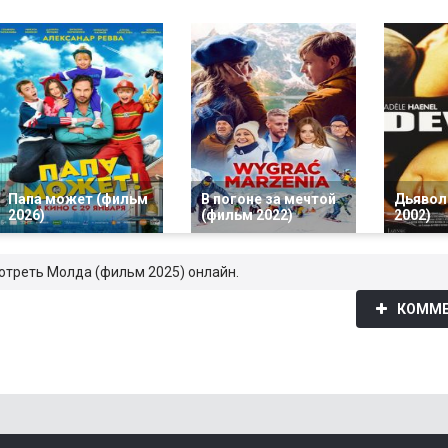
Папа может (фильм
В погоне за мечтой
Дьявол
2026)
(фильм 2022)
2002)
мотреть Молда (фильм 2025) онлайн.
КОММЕ