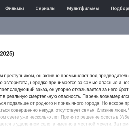
Фильмы
Сериалы
Мультфильмы
Подбор
2025)
м преступником, он активно промышляет под предводител
о авторитета, нередко принимается за самые опасные и н
пает следующий заказ, он упорно отказывается за него брат
т в реальную смертельную опасность. Парень вознамерилс
ься подальше от родного и привычного города. Но вскоре п
аться совершенно некуда, отсутствует семья, близкие люди. 
том свете уже несколько лет. Принято решение осесть в Узбе
ется в удаленном селе, а именно в местной мечети. За по