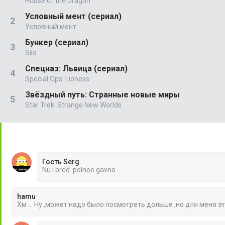
House of the Dragon
Условный мент (сериал)
Условный мент
Бункер (сериал)
Silo
Спецназ: Львица (сериал)
Special Ops: Lioness
Звёздный путь: Странные новые миры
Star Trek: Strange New Worlds
Гость Serg
Nu i bred..polnoe gavno..
hamu
Хм ... Ну ,может надо было посмотреть дольше ,но для меня э