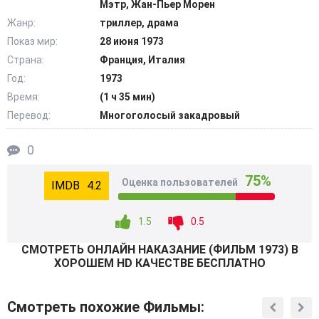
Мэтр, Жан-Пьер Морен
мужчин. На пороге появляется очередной мучитель
Жанр:
триллер, драма
Мануэль, который с первого взгляда влюбляется в
Показ мир:
28 июня 1973
бедняжку. Недолго думая, он предлагает сбежать,
Страна:
Франция, Италия
всячески в этом помогает. Складывается непростая,
смертельно опасная ситуация, в которой не обходится
Год:
1973
без убийств, преследований. @Filmix.fan
Время:
(1 ч 35 мин)
Перевод:
Многоголосый закадровый
0
75%
Оценка пользователей
4.2
1.5
0.5
СМОТРEТЬ ОНЛАЙН НАКАЗАНИЕ (ФИЛЬМ 1973) В
ХОРОШЕМ HD КАЧЕСТВЕ БЕСПЛАТНО
Смотреть похожие Фильмы: