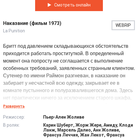
Смотреть онлайн
Наказание (фильм 1973)
WEBRIP
La Punition
Бритт под давлением складывающихся обстоятельств
приходится работать проституткой. В определенный
момент она попросту не соглашается с выполнение
особенных требований, заявленных странным клиентом.
Сутенер по имени Раймон разгневан, в наказание он
забирает у несчастной всю одежду, закрывает ее в
комнате пустынного и полуразвалившегося дома. Здесь
нет практически ничего за исключением старого шкафа,
наполненного садомазохистскими приспособлениями и
Развернуть
панцирной кровати. Давление на женщину оказывается
Режиссер:
Пьер-Ален Жоливе
колоссальное, ее психика планомерно изменяется.
В ролях:
Карин Шуберт, Жорж Жере, Амиду, Клоди
Проходит какое-то время м она уже не сопротивляется в
Ланж, Марсель Далио, Анн Жоливе,
выполнении самых изощренных требований жестоких
Франсуа Леччия, Жан Лекот, Франсуа