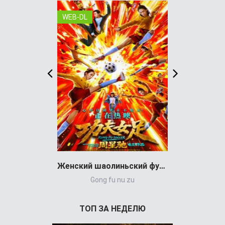
WEB-DL
WEB-DL
Женский шаолиньский футбол (фильм 2026)
Gong fu nu zu
Balandrau
ТОП ЗА НЕДЕЛЮ