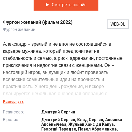
Смотреть онлайн
Фургон желаний (фильм 2022)
WEB-DL
Фургон желаний
Александр – зрелый и не вполне состоявшийся в
карьере мужчина, который предпочитает не
стабильность и семью, а риск, адреналин, постоянные
приключения и недолгие связи с женщинами. Он –
настоящий игрок, выдумщик и любит проверять
всяческие сомнительные идеи на прочность и
практичность. У него день рождения, и вскоре
планируется небольшая очередная операция с
махинацией. Однако в качестве необычного и
Развернуть
непредвиденного подарка он получает на свою беду
Режиссер:
Дмитрий Сергин
мальчишку. У десятилетнего ребенка с собой чемодан.
В ролях:
Дмитрий Сергин, Влад Сергин, Аксинья
Малец заявляет, что его сын, а также и то, что мать
Аксёнычева, Жульен Ханс ди Капуа,
отправила его пожить с ним. Герой собирался
Георгий Перадзе, Павел Абраменков,