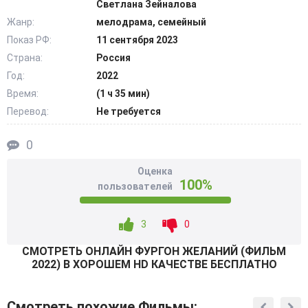
Светлана Зейналова
отправиться на своем фургоне до Рима и привезти туда
Жанр:
мелодрама, семейный
антикварную вещицу. Он договорился о такой сделке
Показ РФ:
11 сентября 2023
сомнительного характера, и ему точно не нужны ни
Страна:
Россия
лишние «соучастники», свидетели, ни заботы о
родительского толка. Принимать ответственность герой
Год:
2022
тоже не спешит, как и узнавать детали о рождении
Время:
(1 ч 35 мин)
мальчишки и точном установлении отцовства.
Перевод:
Не требуется
@Filmix.fan
0
Оценка
100%
пользователей
3
0
СМОТРEТЬ ОНЛАЙН ФУРГОН ЖЕЛАНИЙ (ФИЛЬМ
2022) В ХОРОШЕМ HD КАЧЕСТВЕ БЕСПЛАТНО
Смотреть похожие Фильмы: