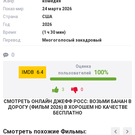
Жанр:
комедия
ранняя потеря родителей, и тяжелая борьба с болезнью.
Показ мир:
24 марта 2026
Он потерял многих из друзей и близких, но прожил и
Страна:
США
немало счастливых моментов. Одно из самых ярких –
мстительное удовольствие от того, что комик-еврей
Год:
2026
завел себе немецкую овчарку. Это шоу – не очередная
Время:
(1 ч 30 мин)
документалка. Джефф Росс рассказывает свою
Перевод:
Многоголосый закадровый
терапевтическую историю о том, как именно юмор стал
для него защитой ото всех ударов судьбы. @Filmix.fan
0
Оценка
100%
6.4
пользователей
3
0
СМОТРEТЬ ОНЛАЙН ДЖЕФФ РОСС: ВОЗЬМИ БАНАН В
ДОРОГУ (ФИЛЬМ 2026) В ХОРОШЕМ HD КАЧЕСТВЕ
БЕСПЛАТНО
Смотреть похожие Фильмы: