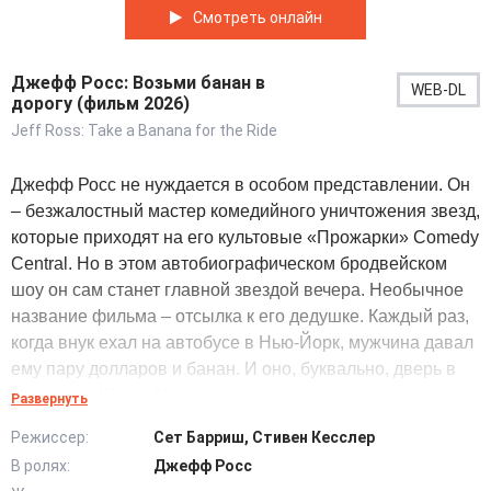
Смотреть онлайн
Джефф Росс: Возьми банан в
WEB-DL
дорогу (фильм 2026)
Jeff Ross: Take a Banana for the Ride
Джефф Росс не нуждается в особом представлении. Он
– безжалостный мастер комедийного уничтожения звезд,
которые приходят на его культовые «Прожарки» Comedy
Central. Но в этом автобиографическом бродвейском
шоу он сам станет главной звездой вечера. Необычное
название фильма – отсылка к его дедушке. Каждый раз,
когда внук ехал на автобусе в Нью-Йорк, мужчина давал
ему пару долларов и банан. И оно, буквально, дверь в
его жизнь. Шоу – 90-минутное путешествие по волнам
Развернуть
памяти Джеффа Росса. Он расскажет о том, как рос и
Режиссер:
Сет Барриш, Стивен Кесслер
взрослел в Нью-Джерси. Он поделиться со зрителями
В ролях:
Джефф Росс
своими самыми болезненными моментами. Это и