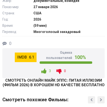
Жанр:
документальный, комедия
стал иконой американской комедии. И на всей своей
Показ мир:
27 января 2026
дороге он прошел через многое, о чем поведает с
Страна:
США
присущей ему иронией. О своем старении и безумных
свиданиях. Артист расскажет о тонкостях семейных
Год:
2026
разборок. И особое место в его шоу займет рассказ о
Время:
(59 мин)
том, как тяжело справляться со славой, если ты все еще
Перевод:
Многоголосый закадровый
остаешься простым парнем из Индианы. Этот фильм –
совершенно этой взгляд на всемирно известного комика.
0
@Filmix.fan
Оценка
100%
6.1
пользователей
3
0
СМОТРEТЬ ОНЛАЙН МАЙК ЭППС: ПИТАЯ ИЛЛЮЗИИ
(ФИЛЬМ 2026) В ХОРОШЕМ HD КАЧЕСТВЕ БЕСПЛАТНО
Смотреть похожие Фильмы: