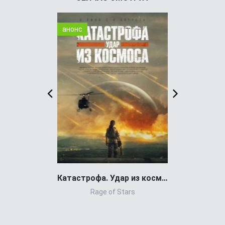
анонс
WEB-DL
Катастрофа. Удар из космоса (фильм 2026)
Rage of Stars
Pra