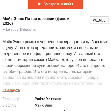
Смотреть онлайн
Майк Эппс: Питая иллюзии (фильм
WEB-DL
2026)
Mike Epps: Delusional
Майк Эппс громко и уверенно возвращается на большую
сцену. И он готов представить зрителям свое самое
откровенное и нефильтрованное шоу. И главный его
сюжет – история самого Майка, которую он поведает в
своей фирменной хулиганской манере. И это не просто
автобиография. Это его история парня, который
вырвался из нищеты и сумел стать звездой. Правда,
одних амбиций для такого триумфа недостаточно. Как
говорит сам Эппс, чтобы добиться успеха, ты должен
Развернуть
стать по-настоящему одержимым. И именно так прошел
Режиссер:
Ройял Уоткинс
свой путь сам Майк. Когда-то он был бедным парнем с
В ролях:
Майк Эппс
судимостью за наркотики из Индианы. Сегодня же он