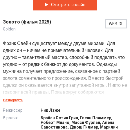
Смотреть онлайн
Золото (фильм 2025)
WEB-DL
Golden
Фрэнк Свейн существует между двумя мирами. Для
одних он – ничем не примечательный человек. Для
других – талантливый мастер, способный подделать что
угодно – от редких банкнот до документов. Однажды
мужчина получает предложение, связанное с партией
золота сомнительного происхождения. Вместо быстрой
сделки он оказывается внутри запутанной игры. Никто не
говорит всей правды. Пока вокруг собираются
криминальные посредники, коррумпированные дельцы и
Развернуть
люди, привыкшие устранять проблемы без разговоров,
Режиссер:
Ник Лэже
Фрэнк пытается сохранить контроль. Ему приходится
В ролях:
Брайан Остин Грин, Гленн Пламмер,
одновременно скрываться от настойчивого детектива, и
Роберт Миано, Масси Фурлан, Алена
разбираться с теми, кто рассчитывает использовать его.
Савостикова, Джош Гилмер, Марилин