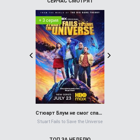
СЕЙЧАС СМОТРЯТ
+ 3 серия
+ 8 серия
Стюарт Блум не смог спасти вселенную
Stuart Fails to Save the Universe
Power Book 
ТОП ЗА НЕДЕЛЮ