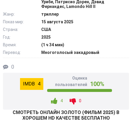
Урибе, Патрисио Дорен, Дэвид
Союзники меняют сторону, доверие быстро
Фернандес, Lamondo Hill II
превращается в угрозу, любое неверное решение может
Жанр:
триллер
стоить свободы или жизни. На фоне подпольных сделок,
Показ мир:
15 августа 2025
дорогих отелей и полутемных складов герой все сильнее
Страна:
США
запутывается в чужих интригах. Он пробует понять,
Год:
2025
возможно ли вообще выйти из истории целым и
Время:
(1 ч 34 мин)
невредимым. @Filmix.fan
Перевод:
Многоголосый закадровый
0
Оценка
100%
4
пользователей
4
0
СМОТРEТЬ ОНЛАЙН ЗОЛОТО (ФИЛЬМ 2025) В
ХОРОШЕМ HD КАЧЕСТВЕ БЕСПЛАТНО