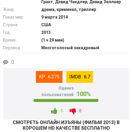
Грант, Дэвид Чандлер, Дэвид Зеллнер
провести жесткий курс по психологическому очищению
Жанр:
драма, криминал, триллер
ее разума. Он был уверен, что эксперимент пройдет
Показ мир:
9 марта 2014
легко. Но девушка оказывается не жертвой обмана. Она
Страна:
США
втягивает Роли в свою тонкую и изощренную
психологическую игру. Он сам не замечает, как
Год:
2013
рассказывает ей о собственных страхах и изъянах.
Время:
(1 ч 29 мин)
@Filmix.fan
Перевод:
Многоголосый закадровый
0
6.275
6.7
Оценка
100%
пользователей
5
0
СМОТРEТЬ ОНЛАЙН ИЗЪЯНЫ (ФИЛЬМ 2013) В
ХОРОШЕМ HD КАЧЕСТВЕ БЕСПЛАТНО