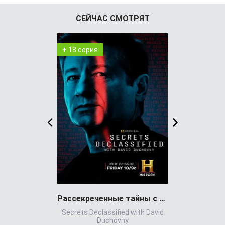
СЕЙЧАС СМОТРЯТ
+ 18 серия
+ 7 серия
Рассекреченные тайны с Дэвидом Духовны
Игра всл
Secrets Declassified with David
Игр
Duchovny