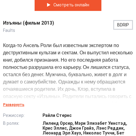
Смотреть онлайн
Изъяны (фильм 2013)
BDRIP
Faults
Когда-то Ансель Роли был известным экспертом по
деструктивным культам и сектам. Он выпустил несколько
книг, добился признания. Но его последняя работа
полностью разрушила его карьеру. Он лишился статуса,
остался без денег. Мужчина, буквально, живет в долг и
думает о самоубийстве. Однажды к нему обращаются
отчаявшиеся родители. Их дочь, Клэр, вступила в
опасную секту «Изъяны». Родители пытались говорить с
ней. Но она не хочет никого и ничего слышать. И Ансель
Развернуть
– их последняя надежда на спасение ребенка. Он
Режиссер:
Райли Стернс
соглашается взяться за работу, но только за
В ролях:
Лиленд Орсер, Мэри Элизабет Уинстэд,
вознаграждение. Мужчина крадет Клэр и запирает ее в
Крис Эллис, Джон Грайз, Лэнс Реддик,
уединенном гостиничном номере. Здесь он планирует
Леонард Эрл Хауз, Николас Туччи, Бет