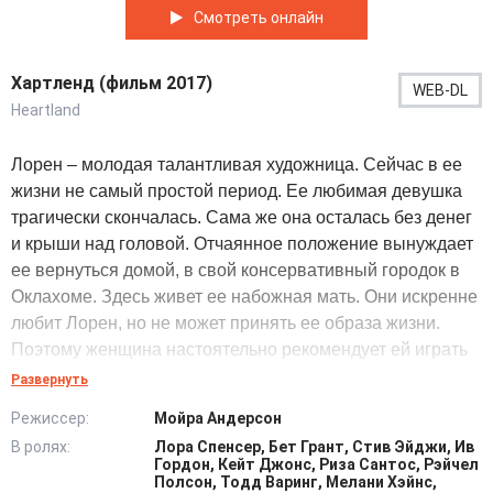
Смотреть онлайн
Хартленд (фильм 2017)
WEB-DL
Heartland
Лорен – молодая талантливая художница. Сейчас в ее
жизни не самый простой период. Ее любимая девушка
трагически скончалась. Сама же она осталась без денег
и крыши над головой. Отчаянное положение вынуждает
ее вернуться домой, в свой консервативный городок в
Оклахоме. Здесь живет ее набожная мать. Они искренне
любит Лорен, но не может принять ее образа жизни.
Поэтому женщина настоятельно рекомендует ей играть
роль «нормальной» хотя бы перед соседями и
Развернуть
знакомыми. Вскоре в родительский дом приезжает и ее
Режиссер:
Мойра Андерсон
старший брат со своей невестой Кэрии. Но ему
В ролях:
Лора Спенсер, Бет Грант, Стив Эйджи, Ив
приходится срочно уехать по делам. Две девушки
Гордон, Кейт Джонс, Риза Сантос, Рэйчел
остаются вместе, одни в пустом доме. Поначалу их
Полсон, Тодд Варинг, Мелани Хэйнс,