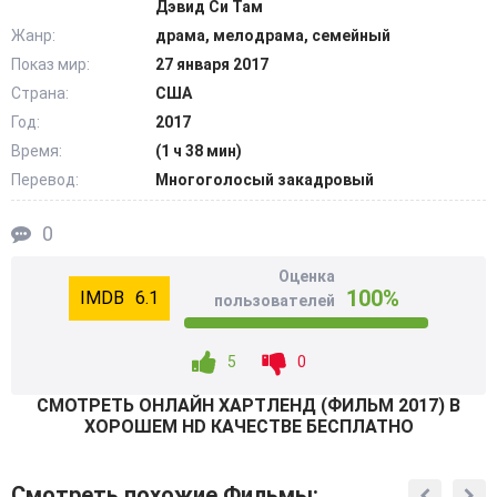
Дэвид Си Там
общение похоже на разговоры приятельниц. Они
Жанр:
драма, мелодрама, семейный
говорят о своих потерях, боли и кризисах. Но этот
Показ мир:
27 января 2017
душевный доверительный диалог сближает их. Между
Страна:
США
ними вспыхивают взаимные чувства. И они
оборачиваются для обеих безрассудными, тайным и
Год:
2017
запретным романом. И он может принести с собой лишь
Время:
(1 ч 38 мин)
разрушения для них самих и их семьи. @Filmix.fan
Перевод:
Многоголосый закадровый
0
Оценка
100%
6.1
пользователей
5
0
СМОТРEТЬ ОНЛАЙН ХАРТЛЕНД (ФИЛЬМ 2017) В
ХОРОШЕМ HD КАЧЕСТВЕ БЕСПЛАТНО
Смотреть похожие Фильмы: