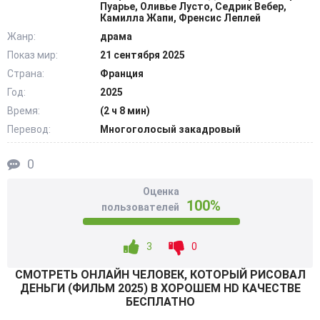
искусно, что представители Банка Франции назначили за
Пуарье, Оливье Лусто, Седрик Вебер,
Камилла Жапи, Френсис Леплей
поимку преступника огромное вознаграждение. При
Жанр:
драма
этом семья Боярского была в неведении о способе
Показ мир:
21 сентября 2025
зарабатывания денег своего близкого человека.
Страна:
Франция
Ситуация обострилась спустя время, когда по следу
дерзкого наглеца стал продвигаться представитель
Год:
2025
закона по имени Матте. Последний оказался одержим
Время:
(2 ч 8 мин)
идеей при любых обстоятельствах поймать злодея.
Перевод:
Многоголосый закадровый
@Filmix.fan
0
Оценка
100%
пользователей
3
0
СМОТРEТЬ ОНЛАЙН ЧЕЛОВЕК, КОТОРЫЙ РИСОВАЛ
ДЕНЬГИ (ФИЛЬМ 2025) В ХОРОШЕМ HD КАЧЕСТВЕ
БЕСПЛАТНО