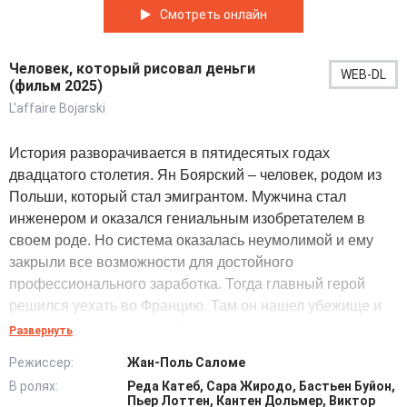
Смотреть онлайн
Человек, который рисовал деньги
WEB-DL
(фильм 2025)
L'affaire Bojarski
История разворачивается в пятидесятых годах
двадцатого столетия. Ян Боярский – человек, родом из
Польши, который стал эмигрантом. Мужчина стал
инженером и оказался гениальным изобретателем в
своем роде. Но система оказалась неумолимой и ему
закрыли все возможности для достойного
профессионального заработка. Тогда главный герой
решился уехать во Францию. Там он нашел убежище и
решил изменить судьбу. Долгое время он пытался найти
Развернуть
способ добиться цели. Но у него это не получилось в
Режиссер:
Жан-Поль Саломе
полной мере. Тогда Ян решил изготавливать
В ролях:
Реда Катеб, Сара Жиродо, Бастьен Буйон,
фальшивые купюры. У него это получалось настолько
Пьер Лоттен, Кантен Дольмер, Виктор