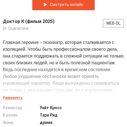
Смотреть онлайн
Доктор К (фильм 2025)
WEB-DL
Dr. Quarantine
Главная героиня – психиатр, которая сталкивается с
изоляцией. Чтобы быть профессионалом своего дела,
она старается поддержать в сложной ситуации не только
своих близких людей, но и быть полезной пациентам.
Ведь последние находятся в кризисном состоянии.
Любое ухудшение обстановки может принять
угрожающий характер. Люди вынуждены сталкиваться
не только с реальными страхами, но и внутренними
тревогами прошлого. Пока каждый из героев по-разному
Развернуть
воспринимает карантин за закрытыми дверями, все они
Режиссер:
Уайт Кросс
стараются приспособиться к нынешним
В ролях:
Тара Рид
обстоятельствам. Самоизоляция большого количества
Жанр:
драма
граждан оказывается для психиатра возможностью