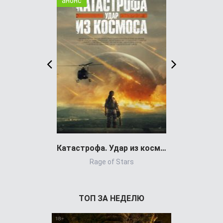
анонс
WEB-DL
Катастрофа. Удар из космоса (фильм 2026)
Rage of Stars
Pra
ТОП ЗА НЕДЕЛЮ