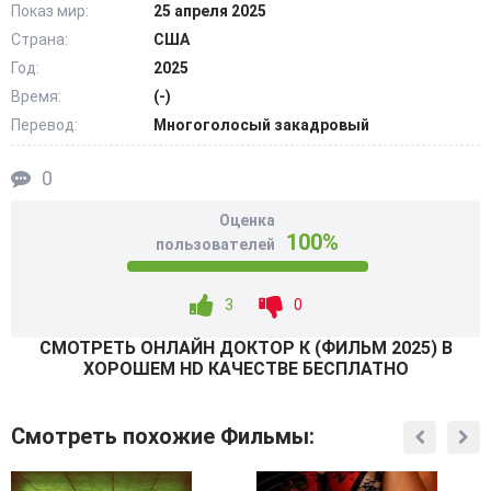
Показ мир:
25 апреля 2025
продолжить профессиональную деятельность. При этом
Страна:
США
женщине приходится трудиться без отдыха и типичных
выходных. Ее дистанция с потенциальными пациентами
Год:
2025
со временем сокращается. Но совсем скоро героиня
Время:
(-)
осознает: замкнутое пространство не только влияет на
Перевод:
Многоголосый закадровый
поверхностные ситуации, действия окружающих. Он уже
во всю меняет их сознание, когда человек дает себе
0
слабину, погружается в угнетающую атмосферу.
Оценка
@Filmix.fan
100%
пользователей
3
0
СМОТРEТЬ ОНЛАЙН ДОКТОР К (ФИЛЬМ 2025) В
ХОРОШЕМ HD КАЧЕСТВЕ БЕСПЛАТНО
Смотреть похожие Фильмы: