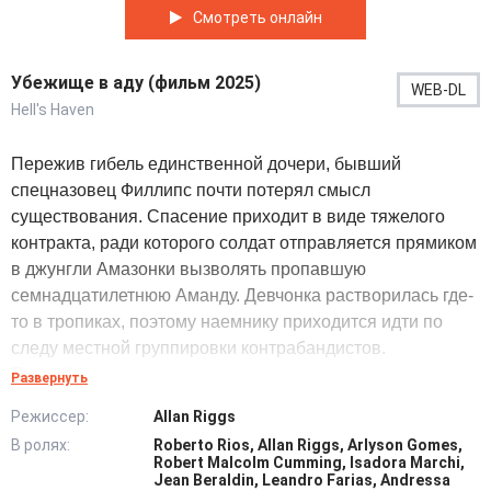
Смотреть онлайн
Убежище в аду (фильм 2025)
WEB-DL
Hell's Haven
Пережив гибель единственной дочери, бывший
спецназовец Филлипс почти потерял смысл
существования. Спасение приходит в виде тяжелого
контракта, ради которого солдат отправляется прямиком
в джунгли Амазонки вызволять пропавшую
семнадцатилетнюю Аманду. Девчонка растворилась где-
то в тропиках, поэтому наемнику приходится идти по
следу местной группировки контрабандистов.
Прорубаясь сквозь густые заросли мачете, ветеран
Развернуть
натыкается на вооруженные патрули и одного за другим
Режиссер:
Allan Riggs
их устраняет. Вытащив напуганную жертву из
В ролях:
Roberto Rios, Allan Riggs, Arlyson Gomes,
заброшенного лагеря, боец берет ее под опеку. Выводя
Robert Malcolm Cumming, Isadora Marchi,
подростка к точке эвакуации, он учит ее выживать среди
Jean Beraldin, Leandro Farias, Andressa