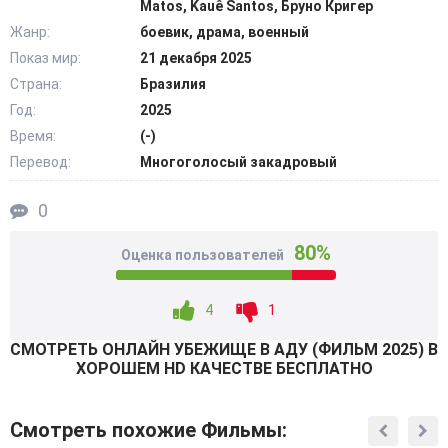
Matos, Kauê Santos, Бруно Кригер
дикой природы, обходит капканы и отстреливается от
Жанр:
боевик, драма, военный
бандитов. За время похода между ними крепнет
Показ мир:
21 декабря 2025
отцовская связь, которая заменяет обоим семью. Но
Страна:
Бразилия
оторваться от погони так просто не выходит:
многочисленные преследователи в итоге загоняют
Год:
2025
израненного мужчину на край скалистого обрыва,
Время:
(-)
наглухо отрезая все пути к отступлению. @Filmix.fan
Перевод:
Многоголосый закадровый
0
80%
Оценка пользователей
4
1
СМОТРEТЬ ОНЛАЙН УБЕЖИЩЕ В АДУ (ФИЛЬМ 2025) В
ХОРОШЕМ HD КАЧЕСТВЕ БЕСПЛАТНО
Смотреть похожие Фильмы: