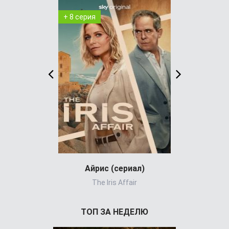
+ 8 серия
+ 4 серия
Айрис (сериал)
Холод
The Iris Affair
ТОП ЗА НЕДЕЛЮ