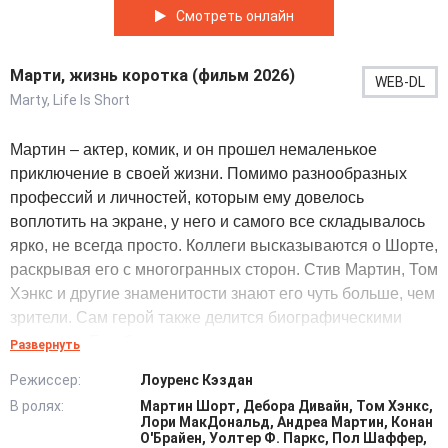
Смотреть онлайн
Марти, жизнь коротка (фильм 2026)
WEB-DL
Marty, Life Is Short
Мартин – актер, комик, и он прошел немаленькое
приключение в своей жизни. Помимо разнообразных
профессий и личностей, которым ему довелось
воплотить на экране, у него и самого все складывалось
ярко, не всегда просто. Коллеги высказываются о Шорте,
раскрывая его с многогранных сторон. Стив Мартин, Том
Хэнкс и другие знаменитости знают его чуть больше, чем
зрители. Сам герой также делится биографическими
деталями. Ему было двадцать, когда у него не осталось
Развернуть
ни родителей, ни брата, и он нашел утешение в комедии.
Режиссер:
Лоуренс Кэздан
Пустота заполоняла душу парня, а чувство юмора
В ролях:
Мартин Шорт, Дебора Дивайн, Том Хэнкс,
помогало бороться с надвигающимся мраком и не
Лори МакДональд, Андреа Мартин, Конан
проваливаться в тягостные эмоции. Марти повезло
О'Брайен, Уолтер Ф. Паркс, Пол Шаффер,