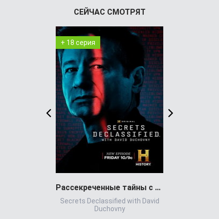
СЕЙЧАС СМОТРЯТ
+ 18 серия
+ 7 серия
Рассекреченные тайны с Дэвидом Духовны
Игра всл
Secrets Declassified with David
Игр
Duchovny