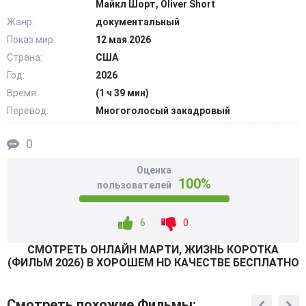
Майкл Шорт, Oliver Short
встретить понимающую женщину Нэнси. Они провели
Жанр:
документальный
рядом тридцать гармоничных лет. У супруги случилось
Показ мир:
12 мая 2026
тяжелое заболевание. Дочь пары проживала не лучшие
Страна:
США
времена, а в какой-то момент и вовсе не удержалась от
рокового шага. Актер пребывает в задумчивом
Год:
2026
состоянии и предается философским рассуждениям.
Время:
(1 ч 39 мин)
@Filmix.fan
Перевод:
Многоголосый закадровый
0
Оценка
100%
пользователей
6
0
СМОТРEТЬ ОНЛАЙН МАРТИ, ЖИЗНЬ КОРОТКА
(ФИЛЬМ 2026) В ХОРОШЕМ HD КАЧЕСТВЕ БЕСПЛАТНО
Смотреть похожие Фильмы: