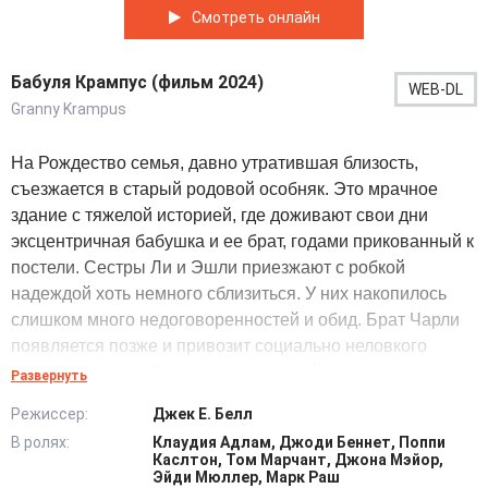
Смотреть онлайн
Бабуля Крампус (фильм 2024)
WEB-DL
Granny Krampus
На Рождество семья, давно утратившая близость,
съезжается в старый родовой особняк. Это мрачное
здание с тяжелой историей, где доживают свои дни
эксцентричная бабушка и ее брат, годами прикованный к
постели. Сестры Ли и Эшли приезжают с робкой
надеждой хоть немного сблизиться. У них накопилось
слишком много недоговоренностей и обид. Брат Чарли
появляется позже и привозит социально неловкого
подростка-сына. За ними вьется шлейф проблем:
Развернуть
зависимость и долги дают о себе знать с первых минут.
Режиссер:
Джек Е. Белл
За праздничным столом напряжение нарастает.
В ролях:
Клаудия Адлам, Джоди Беннет, Поппи
Затянувшиеся паузы сменяются резкими репликами,
Каслтон, Том Марчант, Джона Мэйор,
привычные маски сползают, а взаимные претензии
Эйди Мюллер, Марк Раш