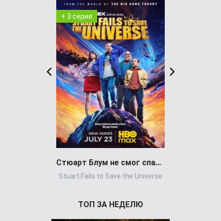
+ 3 серия
+ 8 серия
Стюарт Блум не смог спасти вселенную
Stuart Fails to Save the Universe
Power Book 
ТОП ЗА НЕДЕЛЮ