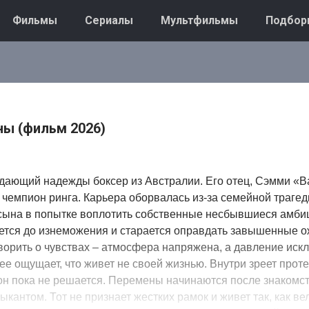
Фильмы
Сериалы
Мультфильмы
Подбор
ы (фильм 2026)
одающий надежды боксер из Австралии. Его отец, Сэмми «В
чемпион ринга. Карьера оборвалась из-за семейной трагед
 сына в попытке воплотить собственные несбывшиеся амби
ется до изнеможения и старается оправдать завышенные о
ворить о чувствах – атмосфера напряжена, а давление иск
ее ощущает, что живет не своей жизнью. Внутри зреет проте
он пока не решается. Перемены начинаются после знакомст
кантом. Тот не признает жестких рамок и живет так, как ве