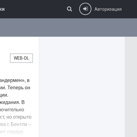
ки
Авторизация
WEB-DL
андермен», в
ии. Теперь он
ции.
жидания. В
лючительно
ст, но открыто
ва с Бентли –
лит сердце.