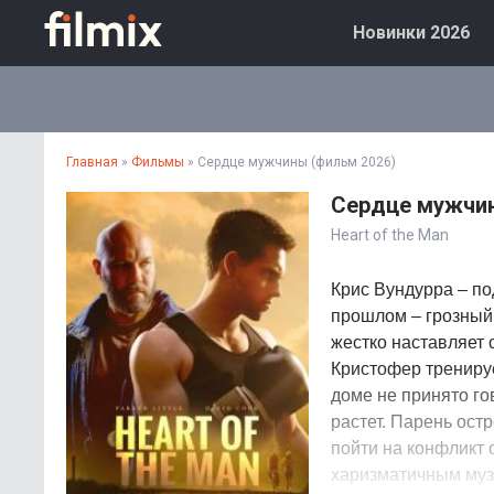
Новинки 2026
Главная
»
Фильмы
» Сердце мужчины (фильм 2026)
Сердце мужчин
Heart of the Man
Крис Вундурра – п
прошлом – грозный 
жестко наставляет
Кристофер трениру
доме не принято го
растет. Парень остр
пойти на конфликт 
харизматичным музы