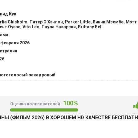
гом юноша впервые может расслабиться и быть собой. Они 
зыку, беседуют по душам. Постепенно герой начинает задум
вид Кук
 и выбрать свой путь? Предстоящий ключевой бой ставит пе
rlia Chisholm, Питер О'Хэнлон, Parker Little, Винни Мзембе, Мэтт
ниться чужой воле или сделать шаг к свободе. @Filmix.fan
ент Оуэрс, Vito Leo, Паула Назарски, Brittany Bell
ама
 февраля 2026
стралия
26
огоголосый закадровый
100%
Оценка пользователей
Ы (ФИЛЬМ 2026) В ХОРОШЕМ HD КАЧЕСТВЕ БЕСПЛАТ