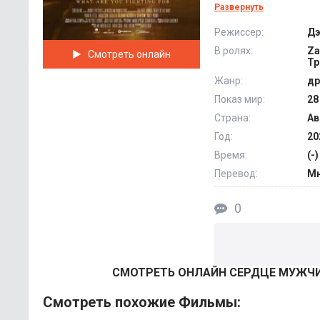
Рядом с новым дру
Развернуть
городу, слушают му
Режиссер:
Дэ
что, если рискнуть
В ролях:
Za
Смотреть онлайн
окончательно подчи
Тр
Жанр:
др
Показ мир:
28
Страна:
Ав
Год:
20
Время:
(-)
Перевод:
Мн
0
СМОТРEТЬ ОНЛАЙН СЕРДЦЕ МУЖЧИН
Смотреть похожие Фильмы: