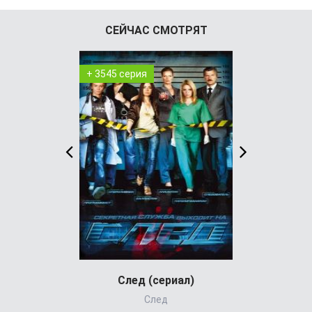
СЕЙЧАС СМОТРЯТ
+ 3545 серия
+ 8 серия
След (сериал)
Шугар
След