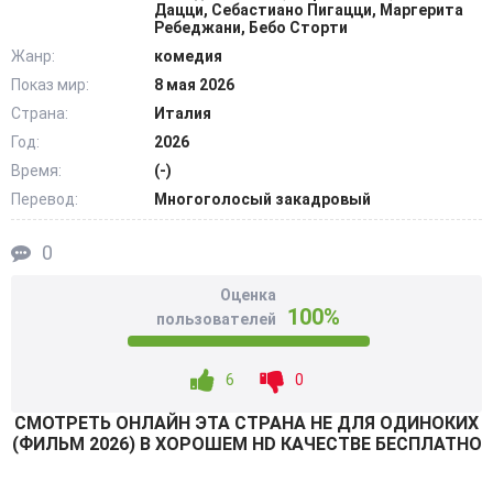
причинам умер его дядя и оставил племяннику
Дацци, Себастиано Пигацци, Маргерита
Ребеджани, Бебо Сторти
наследство. Чтобы карьера и далее успешно
Жанр:
комедия
продвигалась, наследник решил избавиться от усадьбы,
Показ мир:
8 мая 2026
но внезапно разжег на пепелище старых чувств новый
Страна:
Италия
костер. Героиня преодолевает такое препятствие как
страх вновь испытать разочарование. Элиза убедила
Год:
2026
себя, что может прожить без любви и романов, но
Время:
(-)
глубоко в душе её всегда угнетало одиночество.
Перевод:
Многоголосый закадровый
@Filmix.fan
0
Оценка
100%
пользователей
6
0
СМОТРEТЬ ОНЛАЙН ЭТА СТРАНА НЕ ДЛЯ ОДИНОКИХ
(ФИЛЬМ 2026) В ХОРОШЕМ HD КАЧЕСТВЕ БЕСПЛАТНО