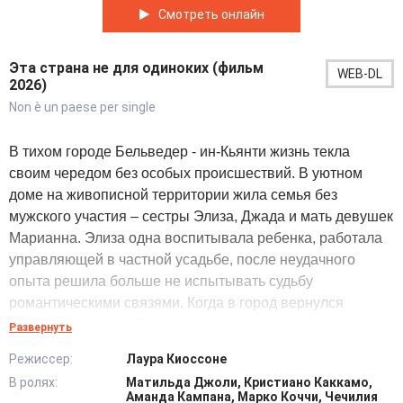
Смотреть онлайн
Эта страна не для одиноких (фильм
WEB-DL
2026)
Non è un paese per single
В тихом городе Бельведер - ин-Кьянти жизнь текла
своим чередом без особых происшествий. В уютном
доме на живописной территории жила семья без
мужского участия – сестры Элиза, Джада и мать девушек
Марианна. Элиза одна воспитывала ребенка, работала
управляющей в частной усадьбе, после неудачного
опыта решила больше не испытывать судьбу
романтическими связями. Когда в город вернулся
Микеле, с которым Элиза дружила в детстве, жизнь круто
Развернуть
изменилась. Парень с самоуверенным характером
Режиссер:
Лаура Киоссоне
добился хорошей репутации, работая в фирме
В ролях:
Матильда Джоли, Кристиано Каккамо,
финансовым консультантом. Однажды по естественным
Аманда Кампана, Марко Коччи, Чечилия