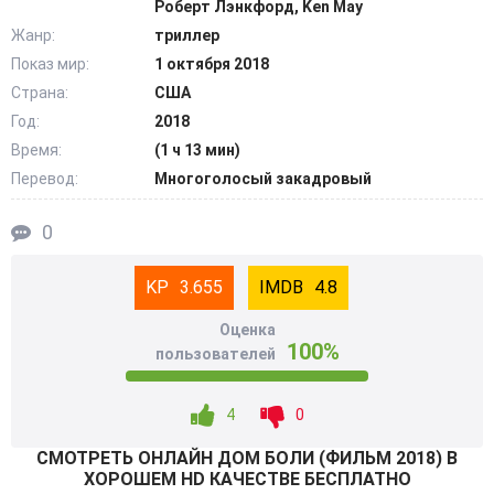
Роберт Лэнкфорд, Ken May
было оружие, они обладали сверхъестественной силой
Жанр:
триллер
наделенной тьмой. Семья в поисках лучшей жизни
Показ мир:
1 октября 2018
попала в город жестоких убийц. Теперь супругам и их
Страна:
США
детям нужно забыть былые разногласия, сплотиться в
борьбе против зла, любителей кровавых ритуалов.
Год:
2018
Героям предстоит разорвать порочный круг, разгадать
Время:
(1 ч 13 мин)
секрет убийц, их настоящий социальный статус.
Перевод:
Многоголосый закадровый
@Filmix.fan
0
3.655
4.8
Оценка
100%
пользователей
4
0
СМОТРEТЬ ОНЛАЙН ДОМ БОЛИ (ФИЛЬМ 2018) В
ХОРОШЕМ HD КАЧЕСТВЕ БЕСПЛАТНО