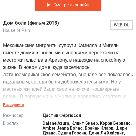
Смотреть онлайн
Дом боли (фильм 2018)
WEB-DL
House of Pain
Мексиканские мигранты супруги Камилла и Мигель
вместе двумя взрослыми сыновьями переехали на
место жительства в Аризону, в надежде на спокойную
жизнь. В новом доме, куда заселилось
латиноамериканское семейство, вначале все показалось
идеальным, соседи были доброжелательными. Но у
местных жителей были свои на их счет кошмарные
планы. В первую ночь в жилище ворвались оголтелые
расисты с сатанинским уклоном. Новоселы вынуждены
Развернуть
защищать дом, бороться за свою жизнь с бандитами.
Режиссер:
Дастин Фергюсон
Расисты-убийцы только прикрывались ненавистью к
В ролях:
Daiane Azura, Клинт Бивер, Кэрри Бернанс,
латиноамериканцам, вооружились для устрашения
Amber Jenna Bohac, Брайан Кларк, Шери
мачете, топорами, ножами. На самом деле, им не нужно
Дэвис, Эдвин Гарсиа, Дона Ли Хейсинг,