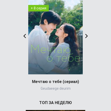
+ 8 серия
+ 8 серия
Мечтаю о тебе (сериал)
В изоля
Geudaeege deurim
ТОП ЗА НЕДЕЛЮ