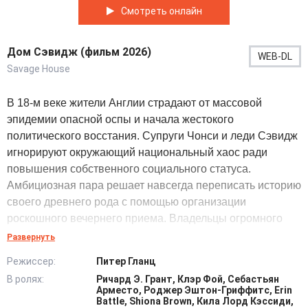
Смотреть онлайн
Дом Сэвидж (фильм 2026)
WEB-DL
Savage House
В 18-м веке жители Англии страдают от массовой
эпидемии опасной оспы и начала жестокого
политического восстания. Супруги Чонси и леди Сэвидж
игнорируют окружающий национальный хаос ради
повышения собственного социального статуса.
Амбициозная пара решает навсегда переписать историю
своего древнего рода с помощью организации
роскошного вечернего приема. Владельцы огромного
особняка приглашают влиятельных герцога и герцогиню
Развернуть
для подтверждения абсолютного финансового
Режиссер:
Питер Гланц
благополучия. Втайне от всех эти аристократы крупно
В ролях:
Ричард Э. Грант, Клэр Фой, Себастьян
задолжали местным коллекторам и рискуют потерять
Арместо, Роджер Эштон-Гриффитс, Erin
шикарное загородное имение. Ради сохранения титула
Battle, Shiona Brown, Кила Лорд Кэссиди,