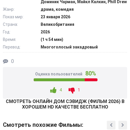
Доминик Чарман, Майкл Калкин, Phill Drew
отчаявшиеся хозяева безжалостно устраняют
Жанр:
драма, комедия
конкурентов, провоцируя публичные скандалы и
Показ мир:
23 января 2026
кровавые дуэли. Организаторам ужина необходимо
Страна:
Великобритания
впечатлить высокопоставленных визитеров, чтобы
агрессивные кредиторы не забрали все имущество.
Год:
2026
@Filmix.fan
Время:
(1 ч 54 мин)
Перевод:
Многоголосый закадровый
0
80%
Оценка пользователей
4
1
СМОТРEТЬ ОНЛАЙН ДОМ СЭВИДЖ (ФИЛЬМ 2026) В
ХОРОШЕМ HD КАЧЕСТВЕ БЕСПЛАТНО
Смотреть похожие Фильмы: