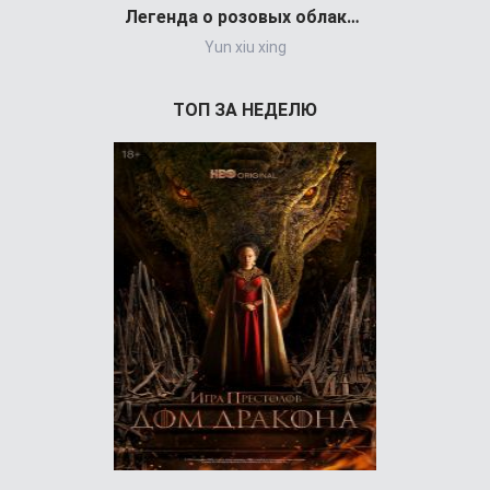
Легенда о розовых облаках (сериал)
Yun xiu xing
Выживали
ТОП ЗА НЕДЕЛЮ