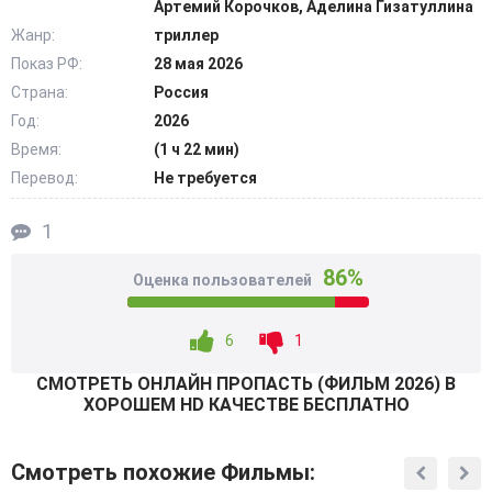
Артемий Корочков, Аделина Гизатуллина
пожар, и дым постепенно поднимается к склону.
Жанр:
триллер
Оказавшись буквально на краю, герои вынуждены
Показ РФ:
28 мая 2026
искать способ выбраться. Каждое решение –
Страна:
Россия
рискованное, а любое неверное движение может стоить
жизни. @Filmix.fan
Год:
2026
Время:
(1 ч 22 мин)
Перевод:
Не требуется
1
86%
Оценка пользователей
6
1
СМОТРEТЬ ОНЛАЙН ПРОПАСТЬ (ФИЛЬМ 2026) В
ХОРОШЕМ HD КАЧЕСТВЕ БЕСПЛАТНО
Смотреть похожие Фильмы: