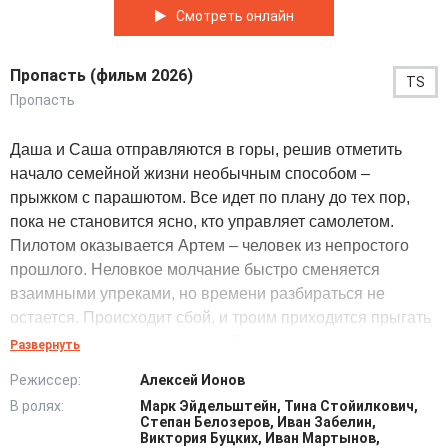
Смотреть онлайн
Пропасть (фильм 2026)
TS
Пропасть
Даша и Саша отправляются в горы, решив отметить
начало семейной жизни необычным способом –
прыжком с парашютом. Все идет по плану до тех пор,
пока не становится ясно, кто управляет самолетом.
Пилотом оказывается Артем – человек из непростого
прошлого. Неловкое молчание быстро сменяется
взаимными упреками, но времени разбираться не
остается. Происходит сбой, и троим приходится прыгать
раньше, чем планировалось. Приземление выходит
Развернуть
жестким: парашюты цепляются за скалу, и они зависают
Режиссер:
Алексей Ионов
над глубокой горной пропастью. До земли далеко, нет
В ролях:
Марк Эйдельштейн, Тина Стойилкович,
связи, а ветер раскачивает стропы. Ситуация
Степан Белозеров, Иван Забелин,
усложняется тем, что неподалеку начинается лесной
Виктория Буцких, Иван Мартынов,