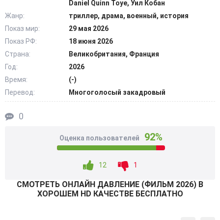
Daniel Quinn Toye, Уил Кобан
кампания будет провальный. Эффект внезапности
Жанр:
триллер, драма, военный, история
потеряется, что повысит шансы соперника. Все
Показ мир:
29 мая 2026
присутствующие в штабе испытывают колоссальное
Показ РФ:
18 июня 2026
эмоциональное давление. И каждый из них понимает
цену ошибки. Промедление будет стоить победы, ну а
Страна:
Великобритания, Франция
риск может принести куда большие жертвы среди своих.
Год:
2026
@Filmix.fan
Время:
(-)
Перевод:
Многоголосый закадровый
0
92%
Оценка пользователей
12
1
СМОТРEТЬ ОНЛАЙН ДАВЛЕНИЕ (ФИЛЬМ 2026) В
ХОРОШЕМ HD КАЧЕСТВЕ БЕСПЛАТНО