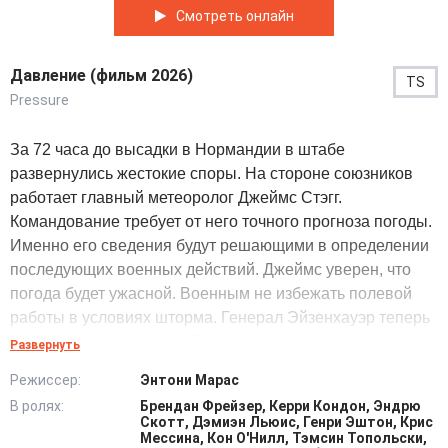
Смотреть онлайн
Давление (фильм 2026)
TS
Pressure
За 72 часа до высадки в Нормандии в штабе
развернулись жестокие споры. На стороне союзников
работает главный метеоролог Джеймс Стэгг.
Командование требует от него точного прогноза погоды.
Именно его сведения будут решающими в определении
последующих военных действий. Джеймс уверен, что
погода будет ужасной. Военным не избежать полевой
работы в условиях шторма. Генерал Эйзенхауэр теперь
должен сделать ответный шаг. На его плечи возложена
Развернуть
огромная ответственность. Именно он должен решить,
Режиссер:
Энтони Марас
будет ли начата самая масштабная морская операция.
В ролях:
Брендан Фрейзер, Керри Кондон, Эндрю
Но в этом случае от подводит тысячи солдат под
Скотт, Дэмиэн Льюис, Генри Эштон, Крис
невероятный риск. Если же операцию отложить, их
Мессина, Кон О'Нилл, Тэмсин Топольски,