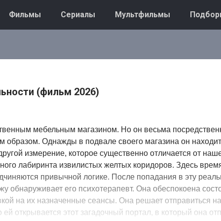
Фильмы
Сериалы
Мультфильмы
Подбор
льности (фильм 2026)
ственным мебельным магазином. Но он весьма посредствен
м образом. Однажды в подвале своего магазина он находи
 другой измерение, которое существенно отличается от наше
чного лабиринта извилистых желтых коридоров. Здесь врем
дчиняются привычной логике. После попадания в эту реаль
ажу обнаруживает его психотерапевт. Она обеспокоена сос
вкой на их назначенные сеансы. Она решает отправиться на
Но ей открывается этот загадочный портал, в который она от