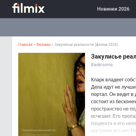
Новинки 2026
Главная
»
Фильмы
» Закулисье реальности (фильм 2026)
Закулисье реа
Backrooms
Кларк владеет соб
Дела идут не лучши
портал. Он ведет в
состоит из бесконе
пространство не по
исчезает. Его проп
пациента и его нея
магазине его нет. 