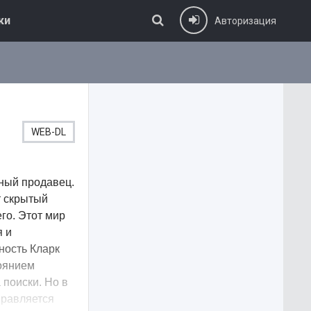
ки
Авторизация
WEB-DL
ный продавец.
т скрытый
го. Этот мир
я и
ность Кларк
тоянием
 поиски. Но в
правляется