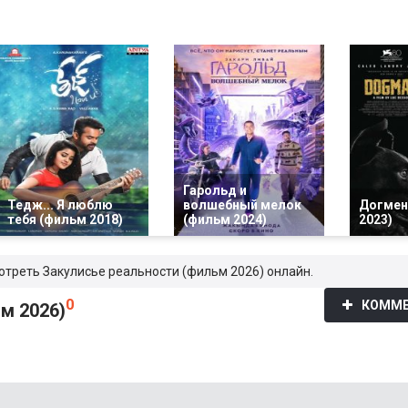
Гарольд и
Тедж... Я люблю
волшебный мелок
Догмен
тебя (фильм 2018)
(фильм 2024)
2023)
мотреть Закулисье реальности (фильм 2026) онлайн.
0
КОММЕ
м 2026)