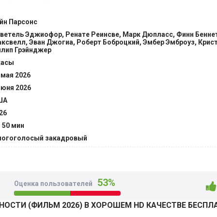
ым Кларком. Искаженное измерение существенно усложняет
а. Однако это не главная проблема. В этом мире с желтым
йн Парсонс
дорами обитают опасные сущности. И нежданные гости могу
ветель Эджиофор, Ренате Реинсве, Марк Дюпласс, Финн Беннет
глу. Сумеют ли мужчина и его психотерапевт невредимыми 
ксвелл, Эван Джогиа, Роберт Боброцкий, Эмбер Эмброуз, Крист
@Filmix.fan
лип Грэйнджер
жасы
 мая 2026
июня 2026
ША
26
ч 50 мин
огоголосый закадровый
53%
Оценка пользователей
ОСТИ (ФИЛЬМ 2026) В ХОРОШЕМ HD КАЧЕСТВЕ БЕСПЛ