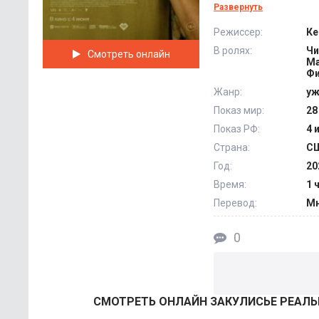
вслед за потерянн
Развернуть
пропавшего пациент
Режиссер:
Ке
бесконечными кори
В ролях:
Чи
Смотреть онлайн
с ними на каждом у
Ма
другой реальности. 
Фи
Жанр:
у
Показ мир:
28
Показ РФ:
4 
Страна:
С
Год:
20
Время:
1 
Перевод:
Мн
0
СМОТРEТЬ ОНЛАЙН ЗАКУЛИСЬЕ РЕАЛЬН