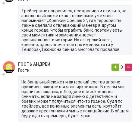
Трейлер мне понравился, все красиво и стильно, но
заявленный сюжет как-то слишком уже явно
напоминает ,,Крепкий Орешек 3", где террористы
также сделали отвлекающий маневр в другом
конце города, чтобы ограбить банк, поэтому есть
свои моментики и замечания насчет
оригинальности истории. Но актерский каст,
конечно, здесь впечатляет по именам, хотя у
Тейлора-Джонсона сейчас многовато провалов.
ГОСТЬ АНДРЕЙ
0
Гости
Не банальный сюжет и актерский состав вполне
приличен, ожидается явно яркое кино. В целом мне
нравится локация, в Лондоне все же нелегко
снимать, если не запоря линию с детективом и
боевик, может получиться что-то годное. Судя по
трейлеру, все канонные элементы есть, крутой гг,
дерзкие преступники и умные полицейские. В общем
буду ждать премьеры, будет ярко.