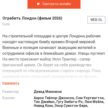
Смотреть онлайн
Ограбить Лондон (фильм 2026)
WEB-DL
Fuze
На строительной площадке в центре Лондона рабочие
находят настоящую бомбу времен Второй мировой.
Военные и полиция начинают эвакуацию жителей и
сотрудников офисов в ближайших домах. Улицы пустеют.
На место приезжает майор Уилл Трантер - сапер
британской армии. Он берет на себя руководство
операцией по обезвреживанию старого снаряда. Пока
внимание всех спецслужб сосредоточено на фугасе,
группа грабителей проникает в хранилище банка,
Развернуть
расположенного в зоне оцепления. В банке находится
Режиссер:
Дэвид Маккензи
большая партия алмазов и наличных. Во время работы
В ролях:
Аарон Тейлор-Джонсон, Сэм Уортингтон,
над снарядом один из подчиненных Уилла замечает, что
Тео Джеймс, Гугу Эмбата-Ро, Люк Мэбли,
«бомба» вовсе не старая — это ее современная
Навид Кхан, Онор Суинтон-Бирн,