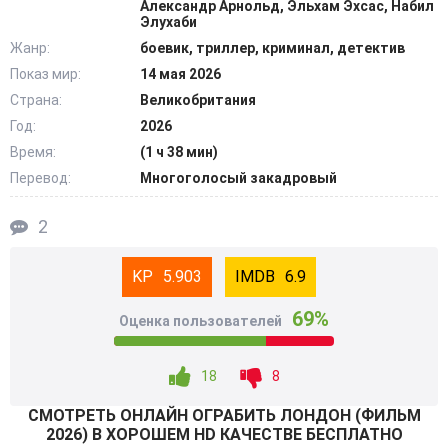
Александр Арнольд, Эльхам Эхсас, Набил
имитация. Трантер и шеф полиции Зузана понимают, что
Элухаби
эвакуация — это часть плана бандитов. Герой в
Жанр:
боевик, триллер, криминал, детектив
одиночку хочет обезвредить команду налетчиков.
Показ мир:
14 мая 2026
Действие превращается в игру «кошки-мышки».
Страна:
Великобритания
@Filmix.fan
Год:
2026
Время:
(1 ч 38 мин)
Перевод:
Многоголосый закадровый
2
5.903
6.9
69%
Оценка пользователей
18
8
СМОТРEТЬ ОНЛАЙН ОГРАБИТЬ ЛОНДОН (ФИЛЬМ
2026) В ХОРОШЕМ HD КАЧЕСТВЕ БЕСПЛАТНО