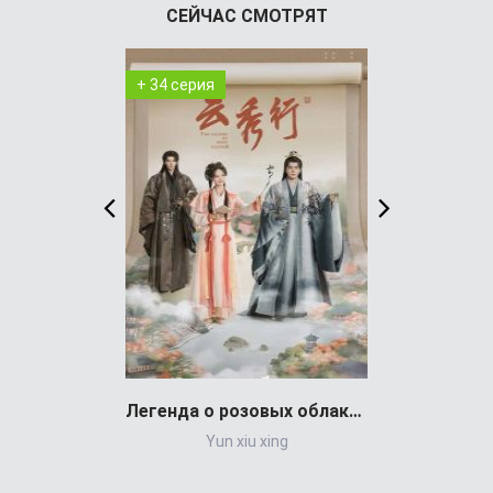
СЕЙЧАС СМОТРЯТ
+ 34 серия
+ 1 серия
Легенда о розовых облаках (сериал)
Yun xiu xing
Выживали