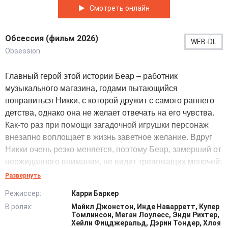
Смотреть онлайн
Обсессия (фильм 2026)
WEB-DL
Obsession
Главный герой этой истории Беар – работник
музыкального магазина, годами пытающийся
понравиться Никки, с которой дружит с самого раннего
детства, однако она не желает отвечать на его чувства.
Как-то раз при помощи загадочной игрушки персонаж
внезапно воплощает в жизнь заветное желание. Вдруг
Никки очень резко меняется, поэтому Беар, замерший от
неожиданного внимания, не видит тревожащих мелочей:
взгляд героини превратился в рассеянный, жесты стали
Развернуть
резкими, желание находиться около него стало
Режиссер:
Карри Баркер
навязчивым притяжением. В то время как он старается
В ролях:
Майкл Джонстон, Инде Наварретт, Купер
начать понимать, что случилось, выясняется — воля
Томлинсон, Меган Лоулесс, Энди Рихтер,
неизвестного грубо нарушила сознание этой девушки,
Хейли Фицджеральд, Дэрин Тондер, Хлоя