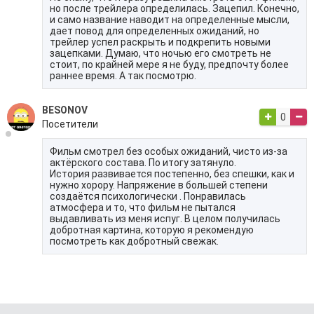
но после трейлера определилась. Зацепил. Конечно,
и само название наводит на определенные мысли,
дает повод для определенных ожиданий, но
трейлер успел раскрыть и подкрепить новыми
зацепками. Думаю, что ночью его смотреть не
стоит, по крайней мере я не буду, предпочту более
раннее время. А так посмотрю.
BESONOV
0
Посетители
Фильм смотрел без особых ожиданий, чисто из-за
актëрского состава. По итогу затянуло.
История развивается постепенно, без спешки, как и
нужно хорору. Напряжение в большей степени
создаëтся психологически . Понравилась
атмосфера и то, что фильм не пытался
выдавливать из меня испуг. В целом получилась
добротная картина, которую я рекомендую
посмотреть как добротный свежак.