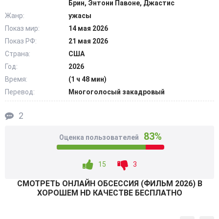
Брин, Энтони Павоне, Джастис
после чего внимание было обращено на главного героя.
Жанр:
ужасы
Этот хоррор рассказывает, как желание становится
Показ мир:
14 мая 2026
ловушкой. Беар всячески пытается уничтожить игрушку,
Показ РФ:
21 мая 2026
но та постоянно возвращается. Никки ежедневно
становится очень опасной и непредсказуемой. Мужчина
Страна:
США
понимает, что они теперь оба стали одержимыми.
Год:
2026
@Filmix.fan
Время:
(1 ч 48 мин)
Перевод:
Многоголосый закадровый
2
83%
Оценка пользователей
15
3
СМОТРEТЬ ОНЛАЙН ОБСЕССИЯ (ФИЛЬМ 2026) В
ХОРОШЕМ HD КАЧЕСТВЕ БЕСПЛАТНО