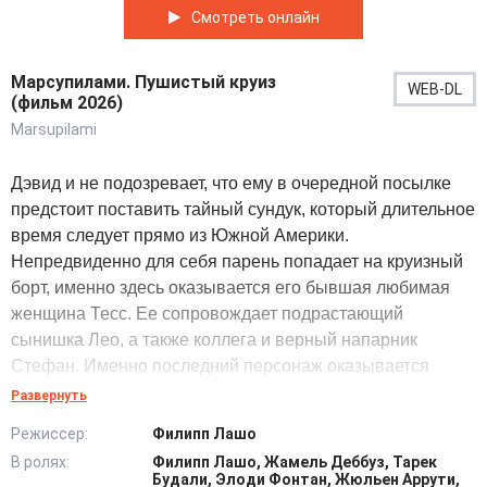
Смотреть онлайн
Марсупилами. Пушистый круиз
WEB-DL
(фильм 2026)
Marsupilami
Дэвид и не подозревает, что ему в очередной посылке
предстоит поставить тайный сундук, который длительное
время следует прямо из Южной Америки.
Непредвиденно для себя парень попадает на круизный
борт, именно здесь оказывается его бывшая любимая
женщина Тесс. Ее сопровождает подрастающий
сынишка Лео, а также коллега и верный напарник
Стефан. Именно последний персонаж оказывается
секретно замешан в транспортировке той самой
Развернуть
загадочной посылки. Резко дела идут наперекосяк, ведь
Режиссер:
Филипп Лашо
вскрывается та самая непонятная передачка. Из ни
В ролях:
Филипп Лашо, Жамель Деббуз, Тарек
откуда появился симпатичный парень Марсупилами.
Будали, Элоди Фонтан, Жюльен Аррути,