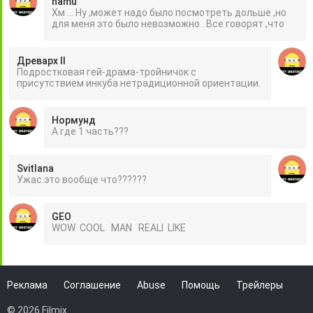
hamu
Хм ... Ну ,может надо было посмотреть дольше ,но
для меня это было невозможно . Все говорят ,что
Древарх II
Подростковая гей-драма-тройничок с
присутствием инкуба нетрадиционной ориентации.
Нормунд
А где 1 часть???
Svitlana
Ужас.это вообще что??????
GEO
WOW COOL MAN REALI LIKE
Реклама
Соглашение
Abuse
Помощь
Трейлеры
© 2026 Filmix