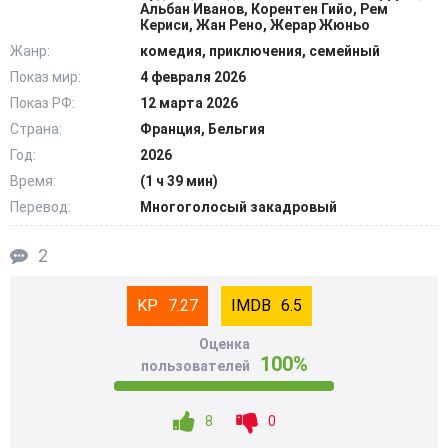
Далее приключение переходит в разряд
Альбан Иванов, Корентен Гийо, Рем
Кериси, Жан Рено, Жерар Жюньо
непредсказуемого хаоса. Отныне запущена пугающая и
Жанр:
комедия, приключения, семейный
непредсказуемая гонка. Дэвид обязан связаться с
Показ мир:
4 февраля 2026
близкими людьми, найти в них истинную поддержку.
Показ РФ:
12 марта 2026
Только в такой способ главный герой может сплотиться с
еще оставшимися в ограниченном пространстве
Страна:
Франция, Бельгия
друзьями, устранить врагов. Важно не сдаваться, идти
Год:
2026
до конца, смотря мечте в глаза. @Filmix.fan
Время:
(1 ч 39 мин)
Перевод:
Многоголосый закадровый
2
7.27
6.5
Оценка
100%
пользователей
8
0