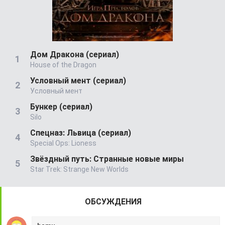
Дом Дракона (сериал)
House of the Dragon
Условный мент (сериал)
Условный мент
Бункер (сериал)
Silo
Спецназ: Львица (сериал)
Special Ops: Lioness
Звёздный путь: Странные новые миры
Star Trek: Strange New Worlds
ОБСУЖДЕНИЯ