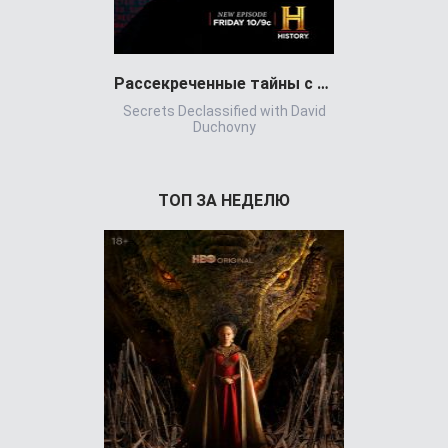
Рассекреченные тайны с Дэвидом Духовны
Игра всл
Secrets Declassified with David
Игр
Duchovny
ТОП ЗА НЕДЕЛЮ