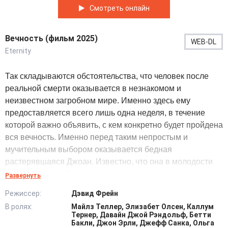
Смотреть онлайн
Вечность (фильм 2025)
WEB-DL
Eternity
Так складываются обстоятельства, что человек после
реальной смерти оказывается в незнакомом и
неизвестном загробном мире. Именно здесь ему
предоставляется всего лишь одна неделя, в течение
которой важно объявить, с кем конкретно будет пройдена
вся вечность. Именно перед таким непростым и
мучительным выбором оказывается бедная
растерявшаяся Джоан. Известно, что она в молодости
сильно любила Люка, но ему не повезло разделить
Развернуть
земную радость с ней, поскольку произошла гибель во
Режиссер:
Дэвид Фрейн
время военных действий.
В ролях:
Майлз Теллер, Элизабет Олсен, Каллум
Тернер, Давайн Джой Рэндольф, Бетти
Теперь он ждет долгие годы ту самую единственную,
Бакли, Джон Эрли, Джефф Санка, Ольга