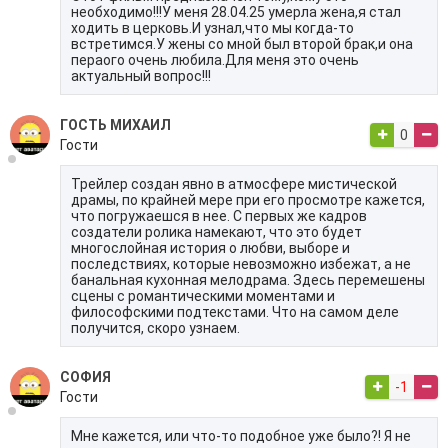
необходимо!!!У меня 28.04.25 умерла жена,я стал
ходить в церковь.И узнал,что мы когда-то
встретимся.У жены со мной был второй брак,и она
пераого очень любила.Для меня это очень
актуальный вопрос!!!
ГОСТЬ МИХАИЛ
0
Гости
Трейлер создан явно в атмосфере мистической
драмы, по крайней мере при его просмотре кажется,
что погружаешся в нее. С первых же кадров
создатели ролика намекают, что это будет
многослойная история о любви, выборе и
последствиях, которые невозможно избежат, а не
банальная кухонная мелодрама. Здесь перемешены
сцены с романтическими моментами и
философскими подтекстами. Что на самом деле
получится, скоро узнаем.
СОФИЯ
-1
Гости
Мне кажется, или что-то подобное уже было?! Я не