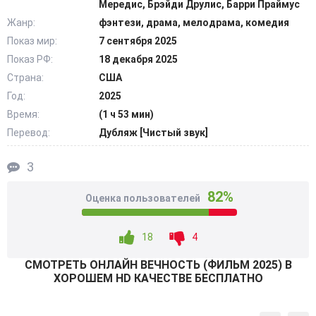
Мередис, Брэйди Друлис, Барри Праймус
чтобы обрести покой в таком ожидаемом
Жанр:
фэнтези, драма, мелодрама, комедия
воссоединении. Но не нужно забывать, что женщине
Показ мир:
7 сентября 2025
удалось прожить счастливо и долго с Ларри, который
Показ РФ:
18 декабря 2025
никогда не обижал, а только оберегал и уважал. Тем не
менее, предстоит непростой и очень мучительный шаг…
Страна:
США
Важно хорошенько подумать, чувства к кому из двух
Год:
2025
кандидатов были сильнее, искреннее. Ведь с
Время:
(1 ч 53 мин)
теперешним единственным избранником доведется идти
Перевод:
Дубляж [Чистый звук]
навсегда, а еще один шанс не дается никому. Угрызения
совести сменяются сомнениями, душа пребывает в
3
настоящем смятении. @Filmix.fan
82%
Оценка пользователей
18
4
СМОТРEТЬ ОНЛАЙН ВЕЧНОСТЬ (ФИЛЬМ 2025) В
ХОРОШЕМ HD КАЧЕСТВЕ БЕСПЛАТНО