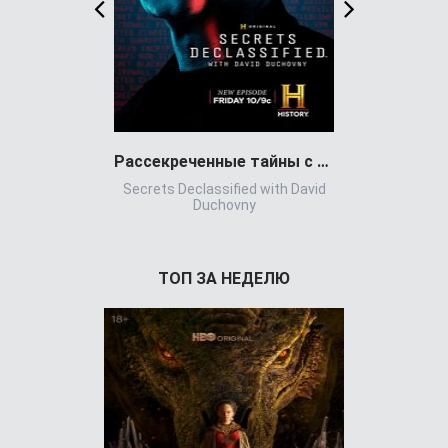
Рассекреченные тайны с Дэвидом Духовны
Игра всл
Secrets Declassified with David
Игр
Duchovny
ТОП ЗА НЕДЕЛЮ