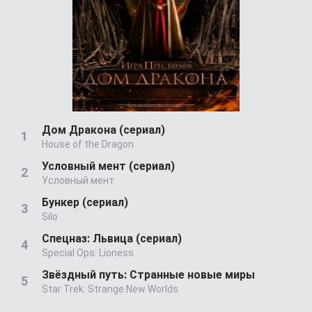
Дом Дракона (сериал)
House of the Dragon
Условный мент (сериал)
Условный мент
Бункер (сериал)
Silo
Спецназ: Львица (сериал)
Special Ops: Lioness
Звёздный путь: Странные новые миры
Star Trek: Strange New Worlds