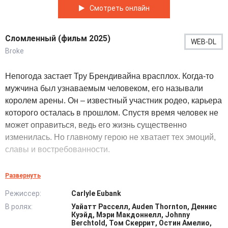
Смотреть онлайн
Сломленный (фильм 2025)
WEB-DL
Broke
Непогода застает Тру Брендивайна врасплох. Когда-то
мужчина был узнаваемым человеком, его называли
королем арены. Он – известный участник родео, карьера
которого осталась в прошлом. Спустя время человек не
может оправиться, ведь его жизнь существенно
изменилась. Но главному герою не хватает тех эмоций,
славы и востребованности.
Эти мысли не дают ему жить настоящим и постоянно
Развернуть
мысленно возвращают во время его популярности в
Режиссер:
Carlyle Eubank
своем роде. Теперь его застает затяжной снегопад.
В ролях:
Уайатт Расселл, Auden Thornton, Деннис
Метель превращает ситуацию в кошмар. Сломленный
Куэйд, Мэри Макдоннелл, Johnny
ковбой оказывается в смертельной ловушке. Он
Berchtold, Том Скеррит, Остин Амелио,