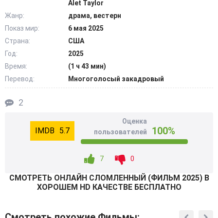
Alet Taylor
испытывает холод и страх перед возможным трагичным
Жанр:
драма, вестерн
концом.
Показ мир:
6 мая 2025
Страна:
США
Боль былых травм и несбывшиеся ожидания приводят к
горьким воспоминаниям. Находясь в неравной схватке
Год:
2025
со стихией, мужчина вынужден оглянуться назад и
Время:
(1 ч 43 мин)
понять, что самое важное для его текущего
Перевод:
Многоголосый закадровый
существования. Получится ли у него расставить
жизненные приоритеты правильно и остаться в живых?
2
@Filmix.fan
Оценка
100%
5.7
пользователей
7
0
СМОТРEТЬ ОНЛАЙН СЛОМЛЕННЫЙ (ФИЛЬМ 2025) В
ХОРОШЕМ HD КАЧЕСТВЕ БЕСПЛАТНО
Смотреть похожие Фильмы: