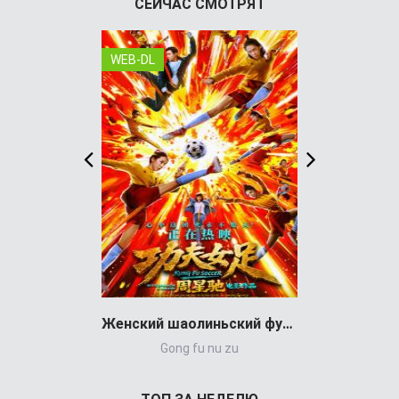
СЕЙЧАС СМОТРЯТ
WEB-DL
WEB-DL
Женский шаолиньский футбол (фильм 2026)
Gong fu nu zu
Balandrau