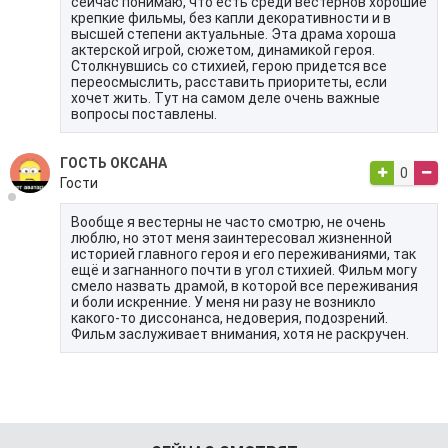
сейчас понимаю, что есть среди вестернов хорошие
крепкие фильмы, без капли декоративности и в
высшей степени актуальные. Эта драма хороша
актерской игрой, сюжетом, динамикой героя.
Столкнувшись со стихией, герою придется все
переосмыслить, расставить приоритеты, если
хочет жить. Тут на самом деле очень важные
вопросы поставлены.
ГОСТЬ ОКСАНА
0
Гости
Вообще я вестерны не часто смотрю, не очень
люблю, но этот меня заинтересовал жизненной
историей главного героя и его переживаниями, так
ещё и загнанного почти в угол стихией. Фильм могу
смело назвать драмой, в которой все переживания
и боли искренние. У меня ни разу не возникло
какого-то диссонанса, недоверия, подозрений.
Фильм заслуживает внимания, хотя не раскручен.