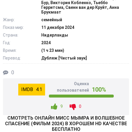
отправились спасать детей от гнета ужасной госпожи
Бур, Виктория Кобленко, Тьеббо
Герритсма, Свенн ван дер Круйт, Анна
Мырман. @Filmix.fan
Брукмаат
Жанр:
семейный
Показ мир:
11 декабря 2024
Страна:
Нидерланды
Год:
2024
Время:
(1 ч 23 мин)
Перевод:
Дубляж [Чистый звук]
0
Оценка
100%
4.1
пользователей
9
0
СМОТРEТЬ ОНЛАЙН МИСС МЫМРА И ВОЛШЕБНОЕ
СПАСЕНИЕ (ФИЛЬМ 2024) В ХОРОШЕМ HD КАЧЕСТВЕ
БЕСПЛАТНО