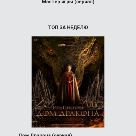
Мастер игры (сериал)
Условный 
Усло
ТОП ЗА НЕДЕЛЮ
Дом Дракона (сериал)