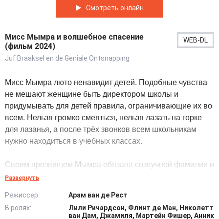
Смотреть онлайн
Мисс Мымра и волшебное спасение
WEB-DL
(фильм 2024)
Juf Braaksel en de Geniale Ontsnapping
Мисс Мымра люто ненавидит детей. Подобные чувства
не мешают женщине быть директором школы и
придумывать для детей правила, ограничивающие их во
всем. Нельзя громко смеяться, нельзя лазать на горке
для лазанья, а после трёх звонков всем школьникам
нужно находиться в учебных классах.
Своим прозвищем Мымра обязана созвучной фамилии и
придирчивому характеру. Двух своих подружек
Развернуть
несносная дама упекла за решетку за провинности. Но
Режиссер:
Арам ван де Рест
непоседы недолго задержались в местах не столь
В ролях:
Лили Ричардсон, Флинт де Ман, Николетт
отдаленных. Организовав побег, неугомонные женщины
ван Дам, Джамиля, Мартейн Фишер, Анник