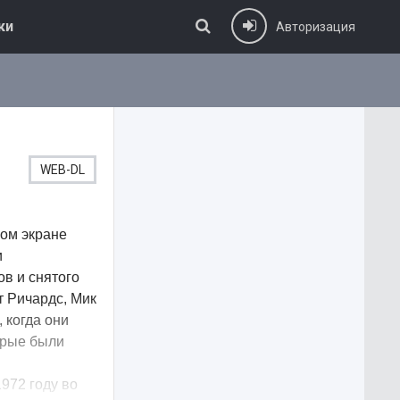
ки
Авторизация
WEB-DL
шом экране
и
ов и снятого
т Ричардс, Мик
 когда они
орые были
972 году во