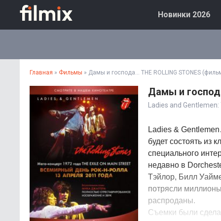
Новинки 2026
Главная
»
Фильмы
» Дамы и господа... THE ROLLING STONES (филь
Дамы и господа
Ladies and Gentlemen: 
Ladies & Gentlemen
будет состоять из к
специального интер
недавно в Dorchest
Тэйлор, Билл Уайме
потрясли миллионы
распроданы.
Съемки были сделан