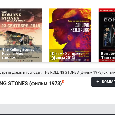
The Rolling Stones
Havana Moon
Джими Хендрикс
Bon Jovi
(фильм
(фильм 2013)
Tour (ф
отреть Дамы и господа... THE ROLLING STONES (фильм 1973) онлайн
0
КОММЕ
ING STONES (фильм 1973)