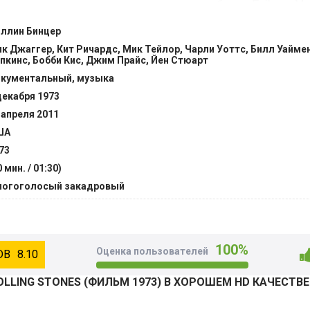
риканского промо-турне в поддержку альбома «Exile on Mai
во время этого захватывающего турне включает то, что поз
ллин Бинцер
 из величайших хитов всех времен, такие как «Brown Sugar»
к Джаггер, Кит Ричардс, Мик Тейлор, Чарли Уоттс, Билл Уаймен
 Want», «Tumbling Dice» и «Jumpin' Jack Flash». @Filmix.fan
пкинс, Бобби Кис, Джим Прайс, Йен Стюарт
кументальный, музыка
декабря 1973
 апреля 2011
ША
73
0 мин. / 01:30)
огоголосый закадровый
100%
Оценка пользователей
8.10
OLLING STONES (ФИЛЬМ 1973) В ХОРОШЕМ HD КАЧЕСТВ