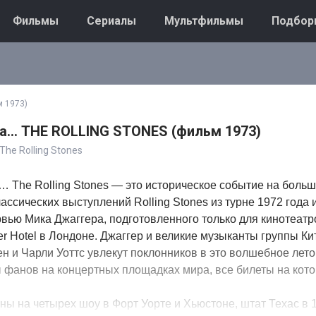
Фильмы
Сериалы
Мультфильмы
Подбор
м 1973)
... THE ROLLING STONES (фильм 1973)
The Rolling Stones
… The Rolling Stones — это историческое событие на боль
лассических выступлений Rolling Stones из турне 1972 года 
вью Мика Джаггера, подготовленного только для кинотеатр
er Hotel в Лондоне. Джаггер и великие музыканты группы Ки
н и Чарли Уоттс увлекут поклонников в это волшебное лето,
 фанов на концертных площадках мира, все билеты на кот
ы на четырех шоу в Форт Уорте и Хьюстоне, штат Техас в 1