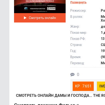
время их североаме
Развернуть
Музыка, сыгранная 
Режиссер:
Ро
известным как одни
В ролях:
Ми
Смотреть онлайн
Always Get What You
Хо
Жанр:
до
Показ мир:
1 
Показ РФ:
13
Страна:
С
Год:
19
Время:
(9
Перевод:
Мн
0
7.651
СМОТРEТЬ ОНЛАЙН ДАМЫ И ГОСПОДА... THE R