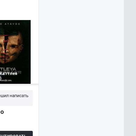
 Каттлея
)
решил написать
 о