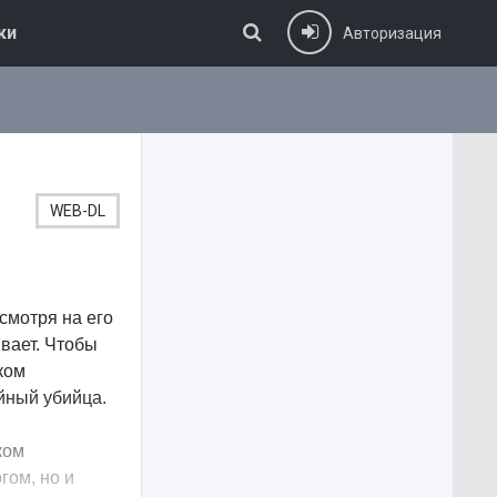
ки
Авторизация
WEB-DL
смотря на его
ывает. Чтобы
ком
йный убийца.
ком
гом, но и