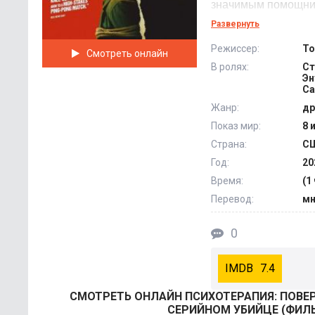
значимым помощнико
ориентирована на т
Развернуть
подсобить… @Filmi
Режиссер:
То
Смотреть онлайн
В ролях:
Ст
Эн
С
Жанр:
др
Показ мир:
8 
Страна:
СШ
Год:
20
Время:
(1
Перевод:
мн
0
7.4
СМОТРEТЬ ОНЛАЙН ПСИХОТЕРАПИЯ: ПОВЕ
СЕРИЙНОМ УБИЙЦЕ (ФИЛЬ