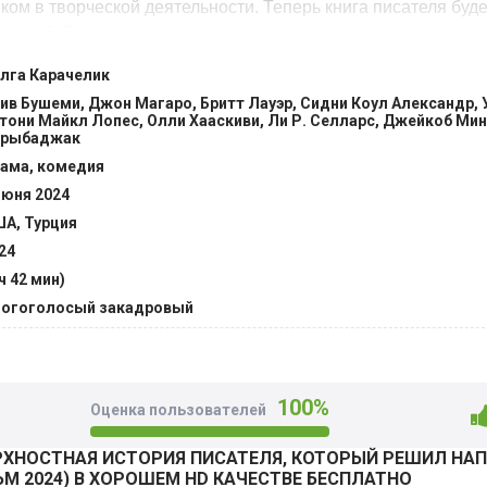
м в творческой деятельности. Теперь книга писателя буде
ему убийств, с основными деталями для ее написания есть
x.fan
лга Карачелик
ив Бушеми, Джон Магаро, Бритт Лауэр, Сидни Коул Александр, 
тони Майкл Лопес, Олли Хааскиви, Ли Р. Селларс, Джейкоб Мин
арыбаджак
ама, комедия
июня 2024
А, Турция
24
 ч 42 мин)
огоголосый закадровый
100%
Оценка пользователей
РХНОСТНАЯ ИСТОРИЯ ПИСАТЕЛЯ, КОТОРЫЙ РЕШИЛ НАП
М 2024) В ХОРОШЕМ HD КАЧЕСТВЕ БЕСПЛАТНО