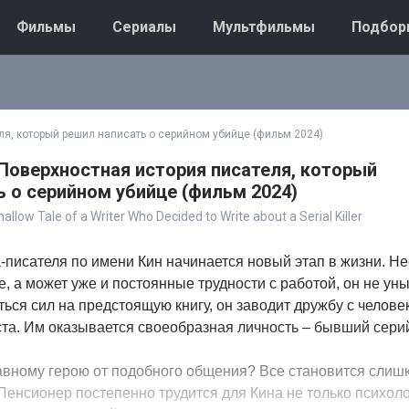
Фильмы
Сериалы
Мультфильмы
Подбор
ля, который решил написать о серийном убийце (фильм 2024)
 Поверхностная история писателя, который
 о серийном убийце (фильм 2024)
llow Tale of a Writer Who Decided to Write about a Serial Killer
-писателя по имени Кин начинается новый этап в жизни. Не
, а может уже и постоянные трудности с работой, он не ун
ться сил на предстоящую книгу, он заводит дружбу с челове
ста. Им оказывается своеобразная личность – бывший сери
лавному герою от подобного общения? Все становится слиш
енсионер постепенно трудится для Кина не только психоло