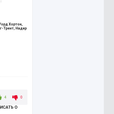
т
 кому
Уорд Хортон,
г-Трент, Надир
4
0
ИСАТЬ О