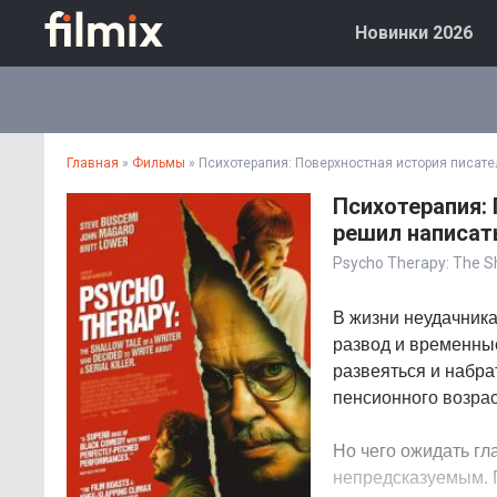
Новинки 2026
Главная
»
Фильмы
» Психотерапия: Поверхностная история писате
Психотерапия:
решил написать
Psycho Therapy: The Sha
В жизни неудачника
развод и временные
развеяться и набра
пенсионного возра
Но чего ожидать г
непредсказуемым. П