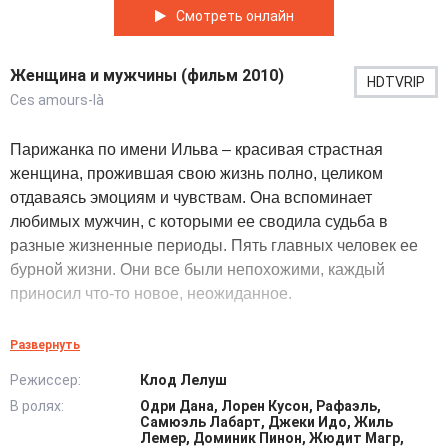
Смотреть онлайн
Женщина и мужчины (фильм 2010)
HDTVRIP
Ces amours-là
Парижанка по имени Ильва – красивая страстная
женщина, прожившая свою жизнь полно, целиком
отдаваясь эмоциям и чувствам. Она вспоминает
любимых мужчин, с которыми ее сводила судьба в
разные жизненные периоды. Пять главных человек ее
бурной жизни. Они все были непохожими, каждый
приносил что-то новое, неожиданное.
Возлюбленные принадлежали к разным социальным
Развернуть
слоям, национальностям, обладали неодинаковыми
Режиссер:
Клод Лелуш
политическими взглядами. Взаимоотношения заметно
В ролях:
Одри Дана, Лорен Кусон, Рафаэль,
отличались, но все были яркими, запоминающимися,
Самюэль Лабарт, Джеки Идо, Жиль
оставившими глубокий след. Любовь всегда была
Лемер, Доминик Пинон, Жюдит Магр,