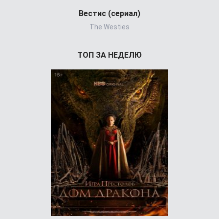
Вестис (сериал)
Йоне, иног
The Westies
Jone
ТОП ЗА НЕДЕЛЮ