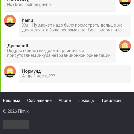
Nu i bred..polnoe gavno..
hamu
Хм ... Ну ,может надо было посмотреть дольше ,но
для меня это было невозможно . Все говорят ,что
Древарх II
Подростковая гей-драма-тройничок с
присутствием инкуба нетрадиционной ориентации.
Нормунд
А где 1 часть???
Реклама
Соглашение
Abuse
Помощь
Трейлеры
© 2026 Filmix