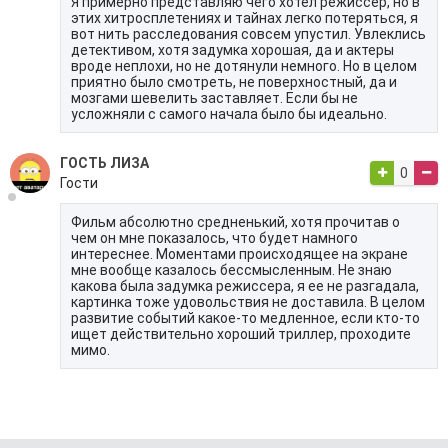
Я примерно представляю чего хотел режиссер, но в
этих хитросплетениях и тайнах легко потеряться, я
вот нить расследования совсем упустил. Увлеклись
детективом, хотя задумка хорошая, да и актеры
вроде неплохи, но не дотянули немного. Но в целом
приятно было смотреть, не поверхностный, да и
мозгами шевелить заставляет. Если бы не
усложняли с самого начала было бы идеально.
ГОСТЬ ЛИЗА
0
Гости
Фильм абсолютно средненький, хотя прочитав о
чем он мне показалось, что будет намного
интереснее. Моментами происходящее на экране
мне вообще казалось бессмысленным. Не знаю
какова была задумка режиссера, я ее не разгадала,
картинка тоже удовольствия не доставила. В целом
развитие событий какое-то медленное, если кто-то
ищет действительно хороший триллер, проходите
мимо.