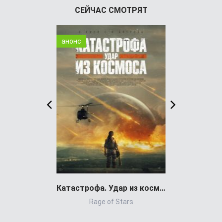
СЕЙЧАС СМОТРЯТ
анонс
WEB-DL
Катастрофа. Удар из космоса (фильм 2026)
Rage of Stars
Pra