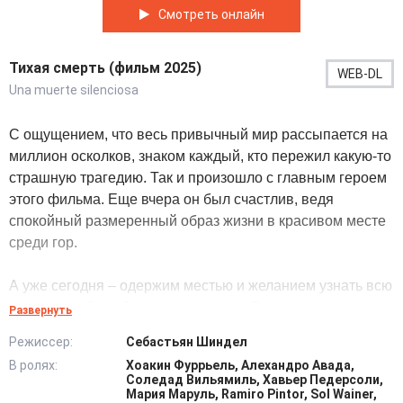
Смотреть онлайн
Тихая смерть (фильм 2025)
WEB-DL
Una muerte silenciosa
С ощущением, что весь привычный мир рассыпается на
миллион осколков, знаком каждый, кто пережил какую-то
страшную трагедию. Так и произошло с главным героем
этого фильма. Еще вчера он был счастлив, ведя
спокойный размеренный образ жизни в красивом месте
среди гор.
А уже сегодня – одержим местью и желанием узнать всю
правду о гибели близкого человека. Однако правда редко
Развернуть
бывает красивой. И чем глубже мужчина погружается в
Режиссер:
Себастьян Шиндел
собственное расследование, тем больше убеждается в
В ролях:
Хоакин Фуррьель, Алехандро Авада,
этом. Тем более что вскоре всплывают обстоятельства
Соледад Вильямиль, Хавьер Педерсоли,
совсем другой трагедии, произошедшей много лет
Мария Маруль, Ramiro Pintor, Sol Wainer,