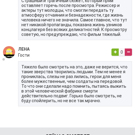
Страшный и трагичный сюжет, который прям
оставляет горечь после просмотра. Режиссер и
актеры тут молодцы, что смогли передать ту
атмосферу отчаяния и безнадежности, где жизнь
человека ничего не значила. Самое главное, что тут
нет никакой пропаганды, показана жизнь узников
концлагеря без всяких деликатностей. К просмотру
советую, но предупреждаю, что фильм тяжелый.
ЛЕНА
0
Гости
Тяжело было смотреть на это, даже не верится, что
такие зверства творились людьми. Тем не менее я
прониклась, слезы не раз лились, герои для меня
более мужественные, чем солдаты на передовой.
То что они сделали надо помнить, пытаясь выжить
в этой человеческой фабрике смерти
действительно подвиг. Горько было смотреть, не
буду спойлерить, но не все так мрачно.