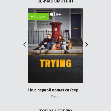
СЕЙЧАС СМОТРЯТ
+ 5 серия
+ 6 серия
Не с первой попытки (сериал)
Trying
Dark Si