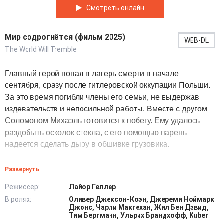
Смотреть онлайн
Мир содрогнётся (фильм 2025)
WEB-DL
The World Will Tremble
Главный герой попал в лагерь смерти в начале
сентября, сразу после гитлеровской оккупации Польши.
За это время погибли члены его семьи, не выдержав
издевательств и непосильной работы. Вместе с другом
Соломоном Михаэль готовится к побегу. Ему удалось
раздобыть осколок стекла, с его помощью парень
надеется сделать дыру в обшивке грузовика.
В этот день узников перебросили на сортировку.
Развернуть
Прибыла новая партия евреев из гетто. Офицер в белом
Режиссер:
Лайор Геллер
халате рассказывает, что их отправят в Лейпциг на
В ролях:
Оливер Джексон-Коэн, Джереми Ноймарк
работу на заводе. А сейчас нужно принять душ для
Джонс, Чарли Макгехан, Жил Бен Дэвид,
профилактики тифа и сдать свои ценности под расписку.
Тим Бергманн, Ульрих Брандхофф, Kuber