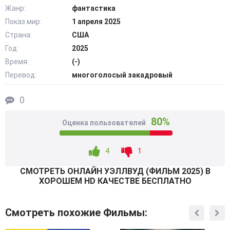
будоражат древнюю страшную силу. @Filmix.fan
Жанр:
фантастика
Показ мир:
1 апреля 2025
Страна:
США
Год:
2025
Время:
(-)
Перевод:
многоголосый закадровый
0
80%
Оценка пользователей
4
1
СМОТРEТЬ ОНЛАЙН УЭЛЛВУД (ФИЛЬМ 2025) В
ХОРОШЕМ HD КАЧЕСТВЕ БЕСПЛАТНО
Смотреть похожие Фильмы: