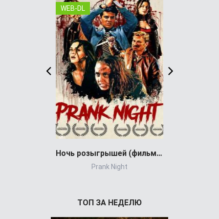
WEB-DL
WEB-DL
Ночь розыгрышей (фильм 2026)
Prank Night
Stromberg: 
ТОП ЗА НЕДЕЛЮ