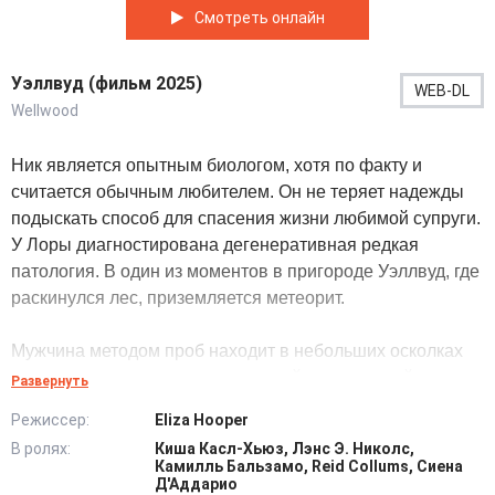
Смотреть онлайн
Уэллвуд (фильм 2025)
WEB-DL
Wellwood
Ник является опытным биологом, хотя по факту и
считается обычным любителем. Он не теряет надежды
подыскать способ для спасения жизни любимой супруги.
У Лоры диагностирована дегенеративная редкая
патология. В один из моментов в пригороде Уэллвуд, где
раскинулся лес, приземляется метеорит.
Мужчина методом проб находит в небольших осколках
предмета намеки на инопланетный неизвестный
Развернуть
организм. Его уникальность в регенерирующих
Режиссер:
Eliza Hooper
ускоренных особенностях. Главный герой убежден в
В ролях:
Киша Касл-Хьюз, Лэнс Э. Николс,
том, что теперь можно будет вылечить свою
Камилль Бальзамо, Reid Collums, Сиена
возлюбленную. Он занимается экспериментами, которые
Д'Аддарио