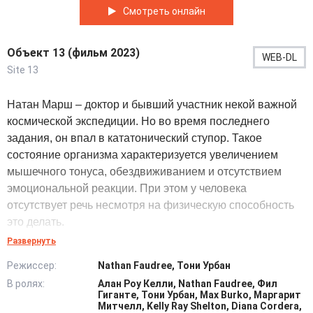
Смотреть онлайн
Объект 13 (фильм 2023)
WEB-DL
Site 13
Натан Марш – доктор и бывший участник некой важной
космической экспедиции. Но во время последнего
задания, он впал в кататонический ступор. Такое
состояние организма характеризуется увеличением
мышечного тонуса, обездвиживанием и отсутствием
эмоциональной реакции. При этом у человека
отсутствует речь несмотря на физическую способность
это делать.
Развернуть
Теперь главный герой находится в психиатрической
Режиссер:
Nathan Faudree, Тони Урбан
лечебнице и постепенно приходит в прежнее состояние.
В ролях:
Алан Роу Келли, Nathan Faudree, Фил
Просматривая записи участка территории, где случилось
Гиганте, Тони Урбан, Max Burko, Маргарит
неладное, он с леденящим ужасом узнает, что выпустил
Митчелл, Kelly Ray Shelton, Diana Cordera,