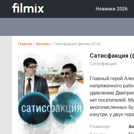
Новинки 2026
Главная
»
Фильмы
» Сатисфакция (фильм 2010)
Сатисфакция (
Сатисфакция
Главный герой Алек
напряженного рабоч
удивлению Дмитрия
нет посетителей. 
многочисленных бу
изнутри, у двух ге
Режиссер:
Ан