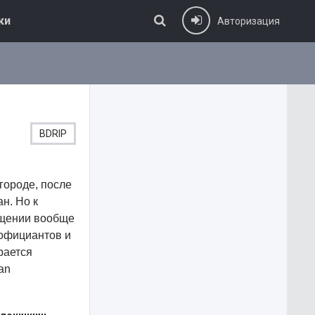
ки
Авторизация
BDRIP
городе, после
н. Но к
ещении вообще
 официантов и
рается
an