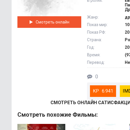
В ролях:
Ев
Па
Др
Жанр:
др
Смотреть онлайн
Показ мир:
10
Показ РФ:
20
Страна:
Ро
Год:
20
Время:
(9
Перевод:
Не
0
6.941
СМОТРEТЬ ОНЛАЙН САТИСФАКЦИЯ
Смотреть похожие Фильмы: