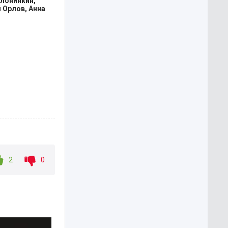
олонинкин,
 Орлов, Анна
2
0