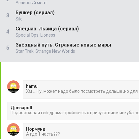
Условный мент
Бункер (сериал)
Silo
Спецназ: Львица (сериал)
Special Ops: Lioness
Звёздный путь: Странные новые миры
Star Trek: Strange New Worlds
hamu
Хм ... Ну ,может надо было посмотреть дольше ,но для
Древарх II
Подростковая гей-драма-тройничок с присутствием инкуба 
Нормунд
А где 1 часть???