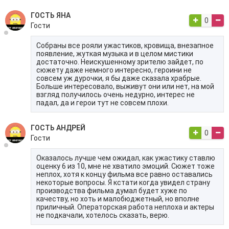
ГОСТЬ ЯНА
0
Гости
Собраны все рояли ужастиков, кровища, внезапное
появление, жуткая музыка и в целом мистики
достаточно. Неискушенному зрителю зайдет, по
сюжету даже немного интересно, героини не
совсем уж дурочки, я бы даже сказала храбрые.
Больше интересовало, выживут они или нет, на мой
взгляд получилось очень недурно, интерес не
падал, да и герои тут не совсем плохи.
ГОСТЬ АНДРЕЙ
0
Гости
Оказалось лучше чем ожидал, как ужастику ставлю
оценку 6 из 10, мне не хватило эмоций. Сюжет тоже
неплох, хотя к концу фильма все равно оставались
некоторые вопросы. Я кстати когда увидел страну
производства фильма думал будет хуже по
качеству, но хоть и малобюджетный, но вполне
приличный. Операторская работа неплоха и актеры
не подкачали, хотелось сказать, верю.