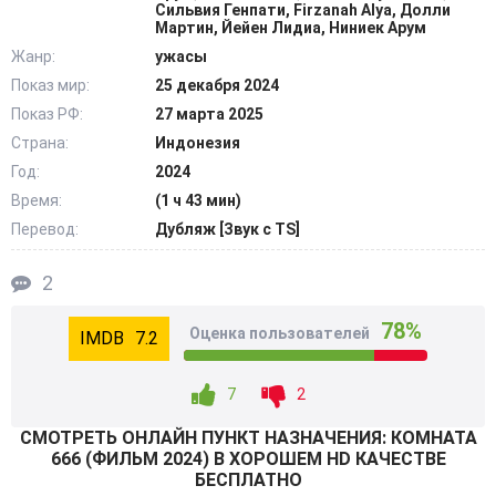
приведения. Каждый, кто его открывал, в течение
Сильвия Генпати, Firzanah Alya, Долли
Мартин, Йейен Лидиа, Ниниек Арум
четырех дней умирал. Расследуя загадочные смерти,
Жанр:
ужасы
полиция выясняет, что все жертвы останавливались в
Показ мир:
25 декабря 2024
этом отеле. Пытаясь раскрыть тайну страшной комнаты,
Показ РФ:
27 марта 2025
Альма и Миа вступают в неравную игру со смертью.
Предугадать её шаги и выжить в течение четырех дней -
Страна:
Индонезия
единственный шанс победить в этой борьбе. @Filmix.fan
Год:
2024
Время:
(1 ч 43 мин)
Перевод:
Дубляж [Звук с TS]
2
78%
Оценка пользователей
7.2
7
2
СМОТРEТЬ ОНЛАЙН ПУНКТ НАЗНАЧЕНИЯ: КОМНАТА
666 (ФИЛЬМ 2024) В ХОРОШЕМ HD КАЧЕСТВЕ
БЕСПЛАТНО