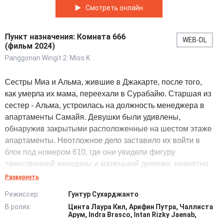
Смотреть онлайн
Пункт назначения: Комната 666
WEB-DL
(фильм 2024)
Panggonan Wingit 2: Miss K
Сестры Миа и Альма, жившие в Джакарте, после того,
как умерла их мама, переехали в Сурабайю. Старшая из
сестер - Альма, устроилась на должность менеджера в
апартаменты Самайя. Девушки были удивлены,
обнаружив закрытыми расположенные на шестом этаже
апартаменты. Неотложное дело заставило их войти в
блок под номером 610, где они увидели фигуру
таинственной женщины и маленькой девочки, невнятно
что-то лепетавшей.
Развернуть
Режиссер:
Гунтур Сухарджанто
С этого момента девушек начали преследовать ужасные
В ролях:
Цинта Лаура Кил, Арифин Путра, Чаллиста
события. Как выяснилось, в 610 блоке обитали
Арум, Indra Brasco, Intan Rizky Jaenab,