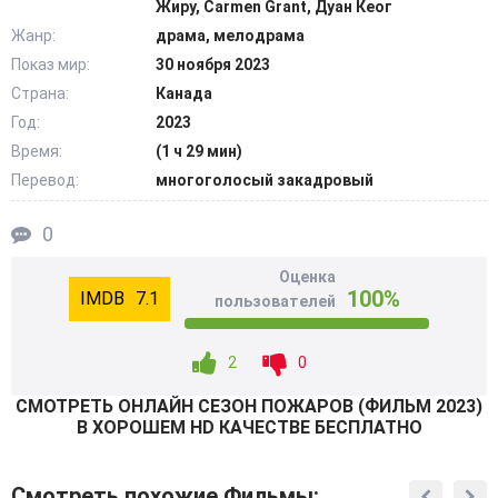
Жиру, Carmen Grant, Дуан Кеог
событий разворачивается в обратном порядке.
Жанр:
драма, мелодрама
@Filmix.fan
Показ мир:
30 ноября 2023
Страна:
Канада
Год:
2023
Время:
(1 ч 29 мин)
Перевод:
многоголосый закадровый
0
Оценка
100%
7.1
пользователей
2
0
СМОТРEТЬ ОНЛАЙН СЕЗОН ПОЖАРОВ (ФИЛЬМ 2023)
В ХОРОШЕМ HD КАЧЕСТВЕ БЕСПЛАТНО
Смотреть похожие Фильмы: