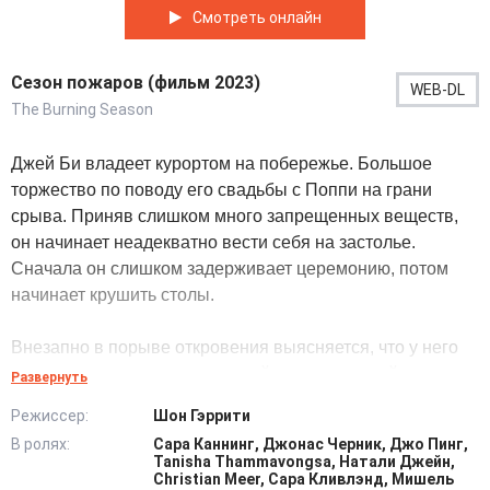
Смотреть онлайн
Сезон пожаров (фильм 2023)
WEB-DL
The Burning Season
Джей Би владеет курортом на побережье. Большое
торжество по поводу его свадьбы с Поппи на грани
срыва. Приняв слишком много запрещенных веществ,
он начинает неадекватно вести себя на застолье.
Сначала он слишком задерживает церемонию, потом
начинает крушить столы.
Внезапно в порыве откровения выясняется, что у него
продолжается уже многолетний роман с другой
Развернуть
женщиной. Оказывается, Алена ежегодно приезжает со
Режиссер:
Шон Гэррити
своим мужем на отдых, и параллельно крутит роман с
В ролях:
Сара Каннинг, Джонас Черник, Джо Пинг,
Джей Би. Истории отношений этих семей пересекаются
Tanisha Thammavongsa, Натали Джейн,
в самое неподходящее время церемонии. Хронология
Christian Meer, Сара Кливлэнд, Мишель