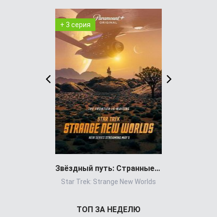
+ 3 серия
+ 2 серия
Звёздный путь: Странные новые миры
Ковче
Star Trek: Strange New Worlds
T
ТОП ЗА НЕДЕЛЮ