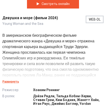
Смотреть онлайн
Девушка и море (фильм 2024)
WEB-DL
Young Woman and the Sea
В американском биографическом фильме
драматического жанра «Девушка и море» отражена
спортивная карьера выдающейся Труди Эдерли.
Женщина прославилась как первая чемпионка
Олимпийских игр и рекордсменка. Ее тяжёлые
тренировки и сила воли позволили ей развить такую
физическую подготовку, что она смогла одномоментно
переплыть пролив Ла-Манш, ранее не поддающийся
даже мужчинам.
Развернуть
Режиссер:
Хоаким Роннинг
В патриархальном обществе для слабого пола это
В ролях:
Дэйзи Ридли, Тильда Кобэм-Херви,
достижение было за гранью возможного. В связи с этим
Стивен Грэм, Ким Бодния, Жанетт Хайн,
наряду с восторженными овациями поклонников
Итан Раус, Джеймс Батлер, Yordan