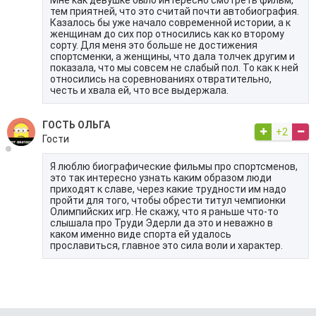
тем приятней, что это считай почти автобиография.
Казалось бы уже начало современной истории, а к
женщинам до сих пор относились как ко второму
сорту. Для меня это больше не достижения
спортсменки, а женщины, что дала толчек другим и
показала, что мы совсем не слабый пол. То как к ней
относились на соревнованиях отвратительно,
честь и хвала ей, что все выдержала.
ГОСТЬ ОЛЬГА
+2
Гости
Я люблю биографические фильмы про спортсменов,
это так интересно узнать каким образом люди
приходят к славе, через какие трудности им надо
пройти для того, чтобы обрести титул чемпионки
Олимпийских игр. Не скажу, что я раньше что-то
слышала про Tpуди Эдepли да это и неважно в
каком именно виде спорта ей удалось
прославиться, главное это сила воли и характер.