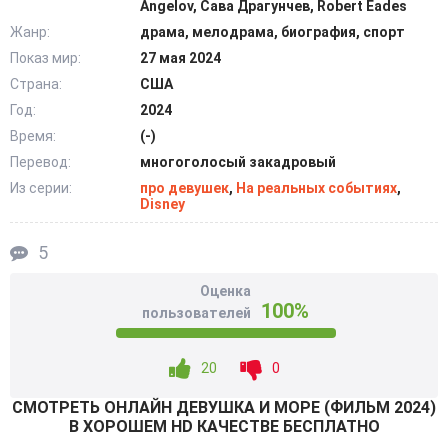
Angelov, Сава Драгунчев, Robert Eades
возникало и порицание завистников и
Жанр:
драма, мелодрама, биография, спорт
недоброжелателей. Заявить о себе как о личности с
Показ мир:
27 мая 2024
уникальным талантом требовалось огромное мужество.
Страна:
США
Пловчиху поддерживали доброжелательные тренеры, а
Год:
2024
также родная сестра. С их помощью удалось завоевать
Время:
(-)
заветные награды, которые ранее для прекрасных
Перевод:
многоголосый закадровый
женщин были недоступны. @Filmix.fan
Из серии:
про девушек
,
На реальных событиях
,
Disney
5
Оценка
100%
пользователей
20
0
СМОТРEТЬ ОНЛАЙН ДЕВУШКА И МОРЕ (ФИЛЬМ 2024)
В ХОРОШЕМ HD КАЧЕСТВЕ БЕСПЛАТНО