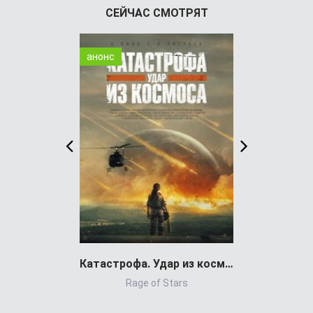
СЕЙЧАС СМОТРЯТ
анонс
WEB-DL
Катастрофа. Удар из космоса (фильм 2026)
Rage of Stars
Pra