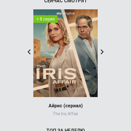
СЕЙЧАС СМОТРЯТ
+ 8 серия
+ 4 серия
Айрис (сериал)
Холод
The Iris Affair
ТОП ЗА НЕДЕЛЮ