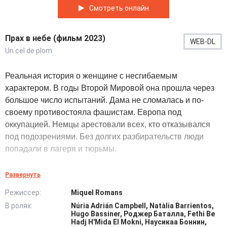
Смотреть онлайн
Прах в небе (фильм 2023)
WEB-DL
Un cel de plom
Реальная история о женщине с несгибаемым
характером. В годы Второй Мировой она прошла через
большое число испытаний. Дама не сломалась и по-
своему противостояла фашистам. Европа под
оккупацией. Немцы арестовали всех, кто отказывался
под подозрениями. Без долгих разбирательств люди
попадали в лагеря и тюрьмы.
Неус Катала и ее мужа задержат. Героиню отправят в
Развернуть
специальный женский лагерь. Там творились страшные
Режиссер:
Miquel Romans
вещи. За малейшую провинность заключенных
В ролях:
Núria Adrián Campbell, Natàlia Barrientos,
расстреливали. Неус поддерживала узниц и сама не
Hugo Bassiner, Роджер Баталла, Fethi Be
сдавалась. Она верила, что немцы проиграют. Ей
Hadj H'Mida El Mokni, Наусикаа Боннин,