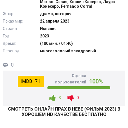
Marisol Casas, Хоакин Касерза, Лаура
выпадет возможность вредить врагам.
Конехеро, Fernando Corral
Жанр:
драма, история
Шансом она решает воспользоваться. Каталу отправят
Показ мир:
22 апреля 2023
на работу. Она будет заниматься производством
Страна:
Испания
патронов. Женщин предупредили, что к изготовлению
Год:
2023
пуль следует ответственно относиться. Катала будет их
Время:
(100 мин. / 01:40)
делать не правильно. Она специально портила
Перевод:
многоголосый закадровый
боеприпасы. Враги захотят вычислить диверсанта.
Риски являлись смертельными. @Filmix.fan
0
Оценка
100%
7.1
пользователей
3
0
СМОТРEТЬ ОНЛАЙН ПРАХ В НЕБЕ (ФИЛЬМ 2023) В
ХОРОШЕМ HD КАЧЕСТВЕ БЕСПЛАТНО