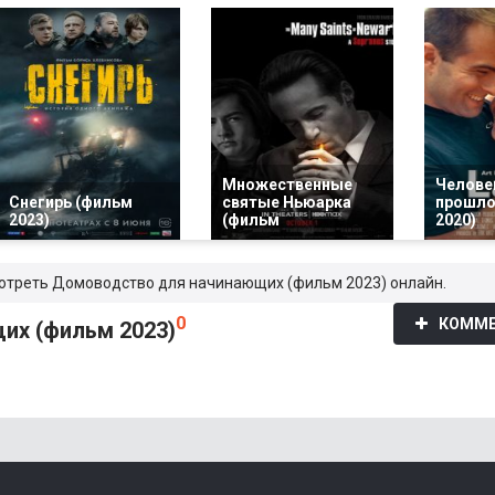
Множественные
Челове
Снегирь (фильм
святые Ньюарка
прошло
2023)
(фильм
2020)
смотреть Домоводство для начинающих (фильм 2023) онлайн.
0
КОММЕ
их (фильм 2023)