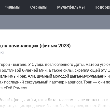
Фильмы
Сериалы
Мультфильмы
Подбор
ля начинающих (фильм 2023)
ici
герои - цыгане. У Суада, возлюбленного Диты, матери угрю
 болтливой 6-летней Мии, а также силы, скрепляющей эту ш
злечимый рак. Али, шумный молодой цыган-мусульманин и 
как последний сексуальный партнер нарцисса Тони — они п
тв «Гей Ромео».
белый» (не цыган) и, как и Дита, классом выше остальных и
сутствующих предпочли бы, чтобы Али ушел, но нет. И это 