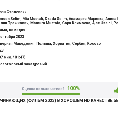
снить, кто кому в этой семейной суете и как они относятся 
ран Столевски
mson Selim, Mia Mustafi, Dzada Selim, Анамария Маринка, Алина
лип Тражкович, Mamura Mustafa, Сара Климоска, Ajse Useini, 
ама, комедия
сентября 2023
верная Македония, Польша, Хорватия, Сербия, Косово
23
07 мин. / 01:47)
огоголосый закадровый
100%
Оценка пользователей
ИНАЮЩИХ (ФИЛЬМ 2023) В ХОРОШЕМ HD КАЧЕСТВЕ Б