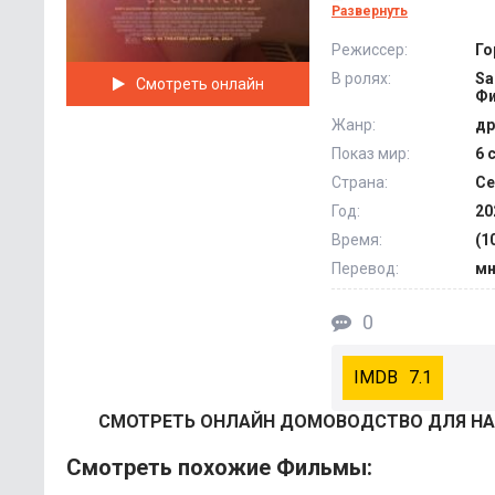
Первая задача — выя
Развернуть
@Filmix.fan
Режиссер:
Го
В ролях:
Sa
Смотреть онлайн
Фи
Жанр:
др
Показ мир:
6 
Страна:
Се
Год:
20
Время:
(1
Перевод:
мн
0
7.1
СМОТРEТЬ ОНЛАЙН ДОМОВОДСТВО ДЛЯ НАЧ
Смотреть похожие Фильмы: