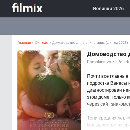
Новинки 2026
Главная
»
Фильмы
» Домоводство для начинающих (фильм 2023)
Домоводство д
Domakinstvo za Pocetn
Почти все главные 
подростка Ванесы и
диагностирован неи
этом доме, только 
через сайт знакомс
Тони средних лет, «
Большинство из при