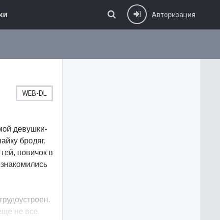
ки
Авторизация
WEB-DL
мой девушки-
айку бродяг,
гей, новичок в
ознакомились
 трудоустроен.
еще не все.