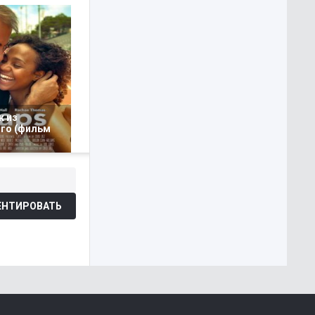
к из
го (фильм
НТИРОВАТЬ